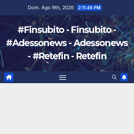
Salta
Dom. Ago 9th, 2026
2:11:47 PM
al
contenuto
#Finsubito - Finsubito -
#Adessonews - Adessonews
- #Retefin - Retefin