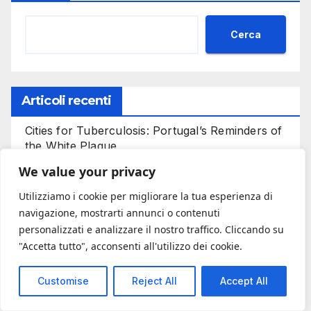
Cerca
Articoli recenti
Cities for Tuberculosis: Portugal’s Reminders of
the White Plague
We value your privacy
Bezzecchi prova a salvare il podio, Martin in
Utilizziamo i cookie per migliorare la tua esperienza di
volo nel Mondiale
navigazione, mostrarti annunci o contenuti
personalizzati e analizzare il nostro traffico. Cliccando su
succede di tutto a Silverstone! Gonzalez
"Accetta tutto", acconsenti all'utilizzo dei cookie.
disastro, vince Salac!
Customise
Reject All
Accept All
Cristiano Ronaldo’s Success Formula: The
Portuguese Values That Can Inspire Anyone