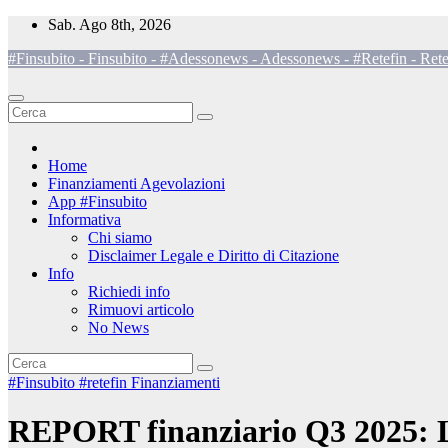
Salta
Sab. Ago 8th, 2026
al
#Finsubito - Finsubito - #Adessonews - Adessonews - #Retefin - Rete
contenuto
Home
Finanziamenti Agevolazioni
App #Finsubito
Informativa
Chi siamo
Disclaimer Legale e Diritto di Citazione
Info
Richiedi info
Rimuovi articolo
No News
#Finsubito
#retefin
Finanziamenti
REPORT finanziario Q3 2025: La