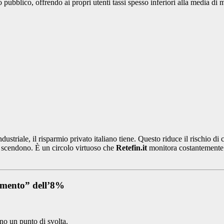
pubblico, offrendo ai propri utenti tassi spesso inferiori alla media di 
ustriale, il risparmio privato italiano tiene. Questo riduce il rischio di
 scendono. È un circolo virtuoso che
Retefin.it
monitora costantemente 
avimento” dell’8%
no un punto di svolta.