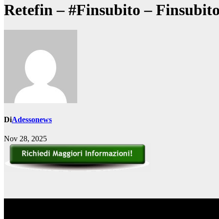
Retefin – #Finsubito – Finsubi
Di
Adessonews
Nov 28, 2025