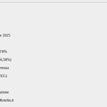
re 2025
ll’8%
l 6,58%)
ferenza
 TEG)
azione
Retefin.it