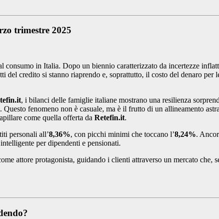
rzo trimestre 2025
l consumo in Italia. Dopo un biennio caratterizzato da incertezze inflattiv
etti del credito si stanno riaprendo e, soprattutto, il costo del denaro pe
efin.it
, i bilanci delle famiglie italiane mostrano una resilienza sorp
ita. Questo fenomeno non è casuale, ma è il frutto di un allineamento ast
apillare come quella offerta da
Retefin.it
.
ti personali all’
8,36%
, con picchi minimi che toccano l’
8,24%
. Ancor
ntelligente per dipendenti e pensionati.
me attore protagonista, guidando i clienti attraverso un mercato che, s
ndendo?