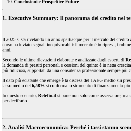
Conclusioni e Prospettive Future
1. Executive Summary: Il panorama del credito nel te
Il 2025 si sta rivelando un anno spartiacque per il mercato del credito a
corso ha inviato segnali inequivocabili: il mercato è in ripresa, i rubin
anni.
Secondo le ultime rilevazioni elaborate e analizzate dagli esperti di
Ret
la domanda di prestiti personali e cessioni del quinto è in netta cresc
più fiduciosi, supportati da una consulenza professionale sempre più c
Il dato più eclatante che emerge è la discesa del TAEG medio sui presti
tasso medio del
6,58%
si conferma lo strumento di finanziamento più i
In questo scenario,
Retefin.it
si pone non solo come osservatore, ma co
per decifrarlo.
2. Analisi Macroeconomica: Perché i tassi stanno sce