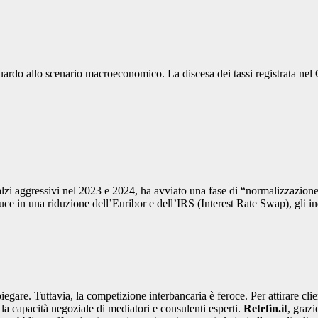
 sguardo allo scenario macroeconomico. La discesa dei tassi registrata n
i aggressivi nel 2023 e 2024, ha avviato una fase di “normalizzazione”.
aduce in una riduzione dell’Euribor e dell’IRS (Interest Rate Swap), gli 
egare. Tuttavia, la competizione interbancaria è feroce. Per attirare client
 la capacità negoziale di mediatori e consulenti esperti.
Retefin.it
, grazi