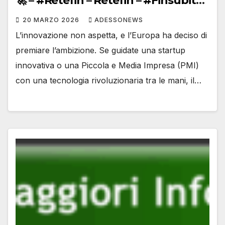
🚀 – #Retefin – Retefin – #Finsubito
– Finsubito – #Adessonews –
20 MARZO 2026
ADESSONEWS
#Adessonews – #Finsubito –
L’innovazione non aspetta, e l’Europa ha deciso di
Adessonews
premiare l’ambizione. Se guidate una startup
innovativa o una Piccola e Media Impresa (PMI)
con una tecnologia rivoluzionaria tra le mani, il…