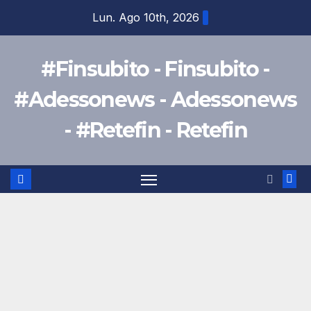
Salta
Lun. Ago 10th, 2026
al
contenuto
#Finsubito - Finsubito -
#Adessonews - Adessonews
- #Retefin - Retefin