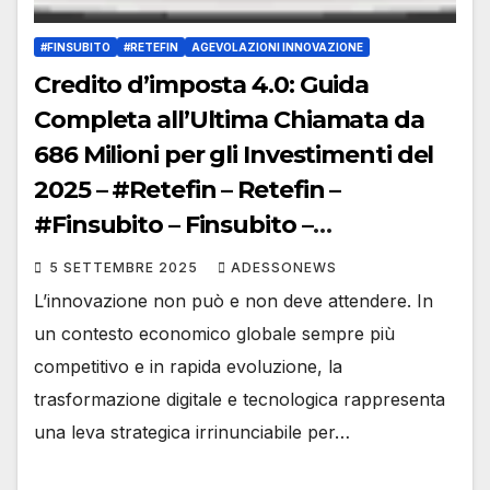
#FINSUBITO
#RETEFIN
AGEVOLAZIONI INNOVAZIONE
Credito d’imposta 4.0: Guida
Completa all’Ultima Chiamata da
686 Milioni per gli Investimenti del
2025 – #Retefin – Retefin –
#Finsubito – Finsubito –
#Adessonews – #Adessonews –
5 SETTEMBRE 2025
ADESSONEWS
#Finsubito – Adessonews
L’innovazione non può e non deve attendere. In
un contesto economico globale sempre più
competitivo e in rapida evoluzione, la
trasformazione digitale e tecnologica rappresenta
una leva strategica irrinunciabile per…