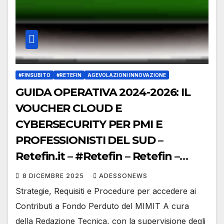
#FINSUBITO
#RETEFIN
AGEVOLAZIONI INNOVAZIONE
GUIDA OPERATIVA 2024-2026: IL
VOUCHER CLOUD E
CYBERSECURITY PER PMI E
PROFESSIONISTI DEL SUD –
Retefin.it – #Retefin – Retefin –
#Finsubito – Finsubito –
8 DICEMBRE 2025
ADESSONEWS
#Adessonews – #Adessonews –
Strategie, Requisiti e Procedure per accedere ai
#Finsubito – Adessonews
Contributi a Fondo Perduto del MIMIT A cura
della Redazione Tecnica, con la supervisione degli