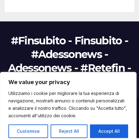
#Finsubito - Finsubito -
#Adessonews -
Adessonews - #Retefin -
Retefin
We value your privacy
Utilizziamo i cookie per migliorare la tua esperienza di
navigazione, mostrarti annunci o contenuti personalizzati
e analizzare il nostro traffico. Cliccando su "Accetta tutto",
Proudly powered by WordPress
|
Tema: Newsup di
Themeansar
.
acconsenti all'utilizzo dei cookie.
Home
Finanziamenti Agevolazioni
App #Finsubito
Informativa
Info
Customise
Reject All
Accept All