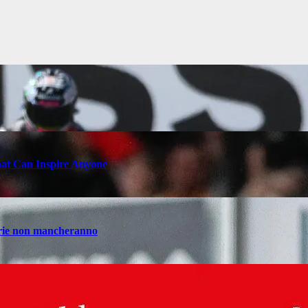
hat Can Inspire Anyone
sarie non mancheranno