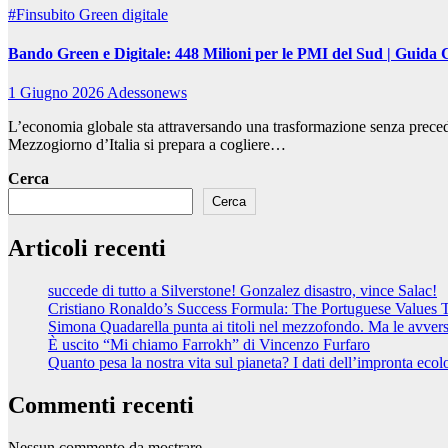
#Finsubito
Green digitale
Bando Green e Digitale: 448 Milioni per le PMI del Sud | Guida 
1 Giugno 2026
Adessonews
L’economia globale sta attraversando una trasformazione senza preceden
Mezzogiorno d’Italia si prepara a cogliere…
Cerca
Cerca
Articoli recenti
succede di tutto a Silverstone! Gonzalez disastro, vince Salac!
Cristiano Ronaldo’s Success Formula: The Portuguese Values 
Simona Quadarella punta ai titoli nel mezzofondo. Ma le avve
È uscito “Mi chiamo Farrokh” di Vincenzo Furfaro
Quanto pesa la nostra vita sul pianeta? I dati dell’impronta ecol
Commenti recenti
Nessun commento da mostrare.