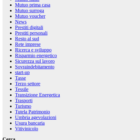
Mutuo prima casa
Mutuo surroga
Mutuo voucher
News
Prestiti digitali
Prestiti personali
Resto al sud
Rete imprese
Ricerca e sviluppo
Risparmio energetico
Sicurezza sul lavoro
Sovraindebitamento
start-up
Tasse
Terzo settore
Tessile
Transizione Energetica
Trasporti
Turismo
Tutela Patrimonio
Umbria agevolazioni
Usura bancaria
Vitivinicolo
Cerca