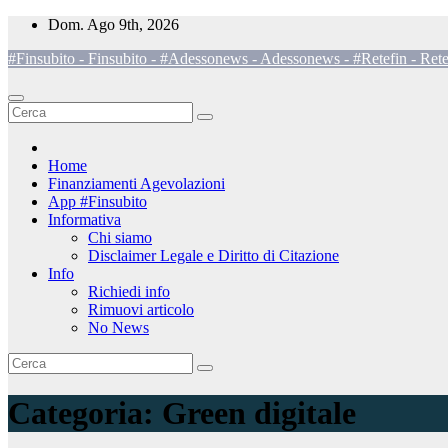
Salta
Dom. Ago 9th, 2026
al
#Finsubito - Finsubito - #Adessonews - Adessonews - #Retefin - Rete
contenuto
Home
Finanziamenti Agevolazioni
App #Finsubito
Informativa
Chi siamo
Disclaimer Legale e Diritto di Citazione
Info
Richiedi info
Rimuovi articolo
No News
Categoria:
Green digitale