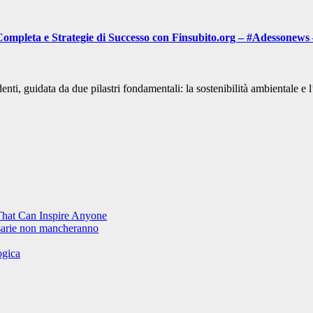
Completa e Strategie di Successo con Finsubito.org – #Adessonews
ti, guidata da due pilastri fondamentali: la sostenibilità ambientale e 
That Can Inspire Anyone
rsarie non mancheranno
ogica