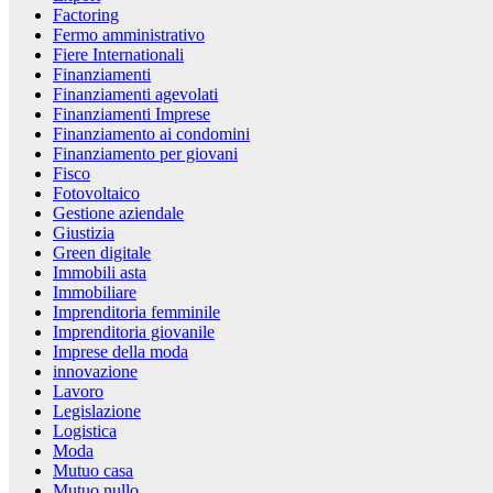
Factoring
Fermo amministrativo
Fiere Internationali
Finanziamenti
Finanziamenti agevolati
Finanziamenti Imprese
Finanziamento ai condomini
Finanziamento per giovani
Fisco
Fotovoltaico
Gestione aziendale
Giustizia
Green digitale
Immobili asta
Immobiliare
Imprenditoria femminile
Imprenditoria giovanile
Imprese della moda
innovazione
Lavoro
Legislazione
Logistica
Moda
Mutuo casa
Mutuo nullo