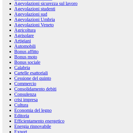
Agevolazioni sicurezza sul lavoro
Agevolazioni studenti
Agevolazioni sud
Agevolazioni Umbria
Agevolazioni Veneto
Agricoltura
Agrisolare
Artigiani
Automobili
Bonus affitto
Bonus moto
Bonus sociale
Calabria
Cartelle esattoriali
Cessione del quinto
Commercio
Consolidamento debiti
Consulenza
crisi impresa
Cultura
Economia del legno
Editoria
Efficientamento energetico
Energia rinnovabile
Export