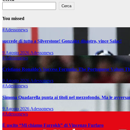
Cerca
You missed
#Adessonews
succede di tutto a Silverstone! Gonzalez disastro, vince Salac!
9 Agosto 2026
Adessonews
#Adessonews
Cristiano Ronaldo’s Success Formula: The Portuguese Values T
9 Agosto 2026
Adessonews
#Adessonews
Simona Quadarella punta ai titoli nel mezzofondo. Ma le avver
9 Agosto 2026
Adessonews
#Adessonews
È uscito “Mi chiamo Farrokh” di Vincenzo Furfaro