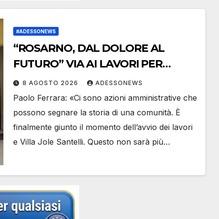
#ADESSONEWS
“ROSARNO, DAL DOLORE AL
FUTURO” VIA AI LAVORI PER
REALIZZARE IL SOGNO DI
8 AGOSTO 2026
ADESSONEWS
UNIREGGIO A VILLA JOLE
Paolo Ferrara: «Ci sono azioni amministrative che
SANTELLI: HUB WELFARE,
possono segnare la storia di una comunità. È
INCLUSIONE E INNOVAZIONE
finalmente giunto il momento dell’avvio dei lavori
SOCIALE
e Villa Jole Santelli. Questo non sarà più…