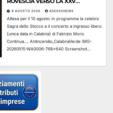
ROVESCIA VERSO LA XXV
EDIZIONE DELLA FESTA
8 AGOSTO 2026
ADESSONEWS
NAZIONALE DELLO STOCCO
Attesa per il 10 agosto: in programma la celebre
Sagra dello Stocco e il concerto a ingresso libero
(unica data in Calabria) di Fabrizio Moro.
Continua…. Antincendio_CalabriaVerde IMG-
20260515-WA0006-768×640 Screenshot…