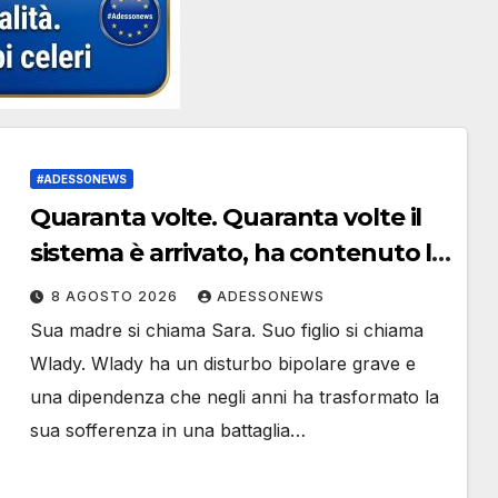
#ADESSONEWS
Quaranta volte. Quaranta volte il
sistema è arrivato, ha contenuto la
crisi, e poi se ne è andato.
8 AGOSTO 2026
ADESSONEWS
Quaranta volte, in quindici anni,
Sua madre si chiama Sara. Suo figlio si chiama
senza mai costruire un percorso.
Wlady. Wlady ha un disturbo bipolare grave e
Senza mai chiedersi perché.
una dipendenza che negli anni ha trasformato la
sua sofferenza in una battaglia…