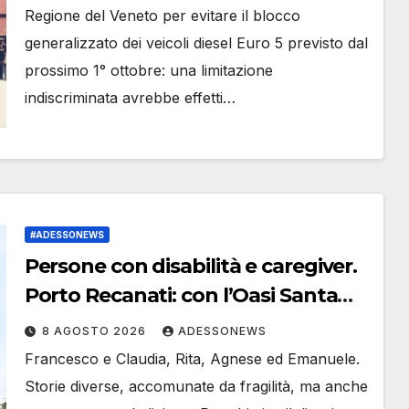
Regione del Veneto per evitare il blocco
generalizzato dei veicoli diesel Euro 5 previsto dal
prossimo 1° ottobre: una limitazione
indiscriminata avrebbe effetti…
#ADESSONEWS
Persone con disabilità e caregiver.
Porto Recanati: con l’Oasi Santa
Rita le vacanze in estate non
8 AGOSTO 2026
ADESSONEWS
saranno più un sogno
Francesco e Claudia, Rita, Agnese ed Emanuele.
Storie diverse, accomunate da fragilità, ma anche