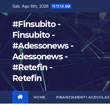
Salta
Sab. Ago 8th, 2026
11:11:15 AM
al
contenuto
#Finsubito -
Finsubito -
#Adessonews -
Adessonews -
#Retefin -
Retefin
HOME
FINANZIAMENTI AGEVOLAZ