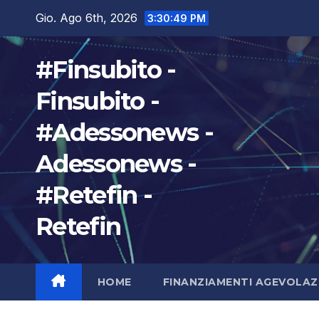
Salta
Gio. Ago 6th, 2026
3:30:50 PM
al
contenuto
#Finsubito -
Finsubito -
#Adessonews -
Adessonews -
#Retefin -
Retefin
HOME
FINANZIAMENTI AGEVOLAZ