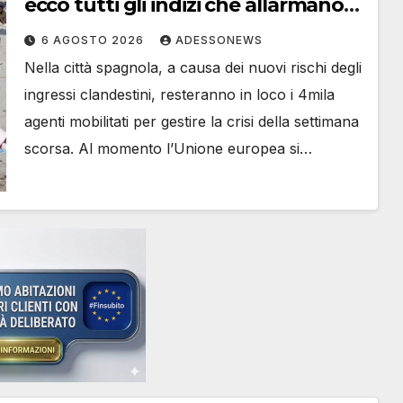
ecco tutti gli indizi che allarmano
l’Europa e l’intelligence spagnola
6 AGOSTO 2026
ADESSONEWS
Nella città spagnola, a causa dei nuovi rischi degli
ingressi clandestini, resteranno in loco i 4mila
agenti mobilitati per gestire la crisi della settimana
scorsa. Al momento l’Unione europea si…