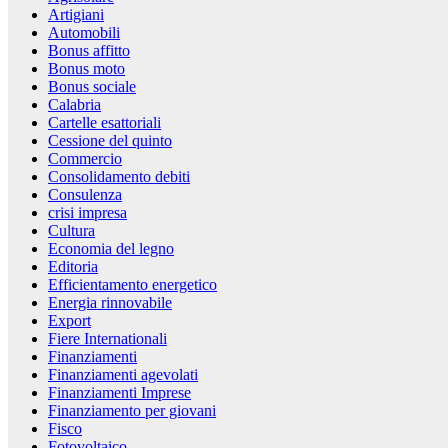
Artigiani
Automobili
Bonus affitto
Bonus moto
Bonus sociale
Calabria
Cartelle esattoriali
Cessione del quinto
Commercio
Consolidamento debiti
Consulenza
crisi impresa
Cultura
Economia del legno
Editoria
Efficientamento energetico
Energia rinnovabile
Export
Fiere Internationali
Finanziamenti
Finanziamenti agevolati
Finanziamenti Imprese
Finanziamento per giovani
Fisco
Fotovoltaico