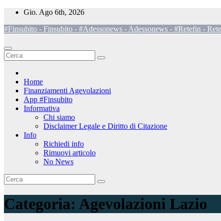
Salta
Gio. Ago 6th, 2026
al
#Finsubito - Finsubito - #Adessonews - Adessonews - #Retefin - Rete
contenuto
Home
Finanziamenti Agevolazioni
App #Finsubito
Informativa
Chi siamo
Disclaimer Legale e Diritto di Citazione
Info
Richiedi info
Rimuovi articolo
No News
Categoria:
Agevolazioni Lazio