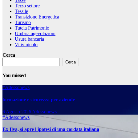
Tasse
Terzo settore
Tessile
Transizione Energetica
Turismo
Tutela Patrimonio
Umbria agevolazioni
Usura bancaria
Vitivinicolo
Cerca
Cerca
You missed
#Adessonews
formazione e sicurezza per aziende
6 Agosto 2026
Adessonews
#Adessonews
Ex Ilva, si apre l'ipotesi di una cordata italiana