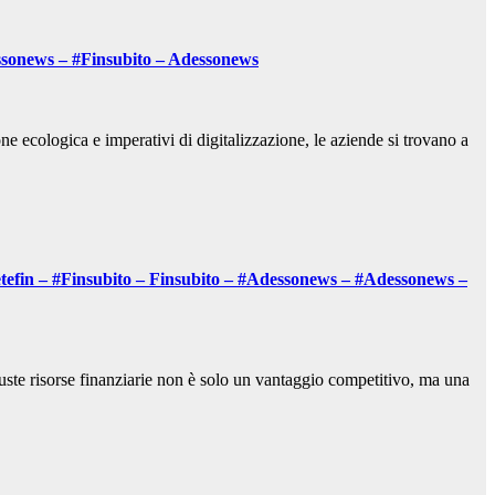
essonews – #Finsubito – Adessonews
e ecologica e imperativi di digitalizzazione, le aziende si trovano a
etefin – #Finsubito – Finsubito – #Adessonews – #Adessonews –
giuste risorse finanziarie non è solo un vantaggio competitivo, ma una