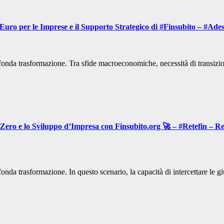
Euro per le Imprese e il Supporto Strategico di #Finsubito – #Ad
fonda trasformazione. Tra sfide macroeconomiche, necessità di transizion
Zero e lo Sviluppo d’Impresa con Finsubito.org 🚀 – #Retefin – R
fonda trasformazione. In questo scenario, la capacità di intercettare le 