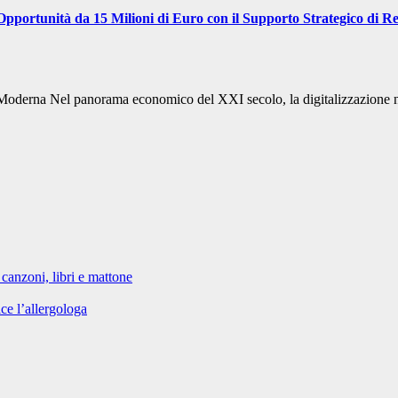
rtunità da 15 Milioni di Euro con il Supporto Strategico di Retef
 Moderna Nel panorama economico del XXI secolo, la digitalizzazione n
 canzoni, libri e mattone
ce l’allergologa