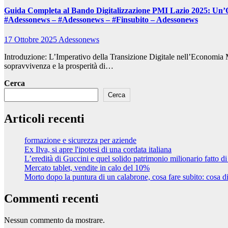
Guida Completa al Bando Digitalizzazione PMI Lazio 2025: Un’Oppo
#Adessonews – #Adessonews – #Finsubito – Adessonews
17 Ottobre 2025
Adessonews
Introduzione: L’Imperativo della Transizione Digitale nell’Economia
sopravvivenza e la prosperità di…
Cerca
Cerca
Articoli recenti
formazione e sicurezza per aziende
Ex Ilva, si apre l'ipotesi di una cordata italiana
L’eredità di Guccini e quel solido patrimonio milionario fatto di
Mercato tablet, vendite in calo del 10%
Morto dopo la puntura di un calabrone, cosa fare subito: cosa di
Commenti recenti
Nessun commento da mostrare.