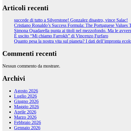
Articoli recenti
succede di tutto a Silverstone! Gonzalez disastro, vince Salac!
Cristiano Ronaldo’s Success Formula: The Portuguese Values 
Simona Quadarella punta ai titoli nel mezzofondo. Ma le avve
È uscito “Mi chiamo Farrokh” di Vincenzo Furfaro
Quanto pesa la nostra vita sul pianeta? I dati dell’impronta ecol
Commenti recenti
Nessun commento da mostrare.
Archivi
Agosto 2026
Luglio 2026
Giugno 2026
Maggio 2026
Aprile 2026
Marzo 2026
Febbraio 2026
Gennaio 2026