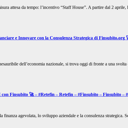
sura attesa da tempo: l’incentivo “Staff House”. A partire dal 2 aprile
ciare e Innovare con la Consulenza Strategica di Finsubito.org 
 inesauribile dell’economia nazionale, si trova oggi di fronte a una svol
con Finsubito 🚀 – #Retefin – Retefin – #Finsubito – Finsubito 
a finanza agevolata, lo sviluppo aziendale e la consulenza strategica. Se s