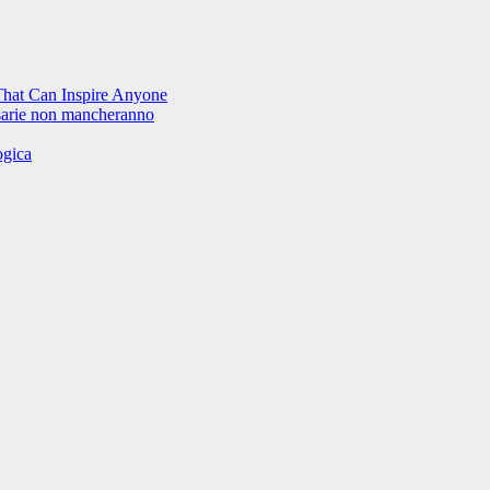
That Can Inspire Anyone
rsarie non mancheranno
ogica