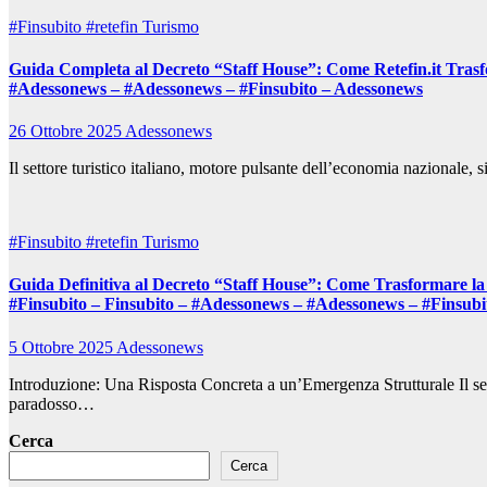
#Finsubito
#retefin
Turismo
Guida Completa al Decreto “Staff House”: Come Retefin.it Trasfo
#Adessonews – #Adessonews – #Finsubito – Adessonews
26 Ottobre 2025
Adessonews
Il settore turistico italiano, motore pulsante dell’economia nazionale, 
#Finsubito
#retefin
Turismo
Guida Definitiva al Decreto “Staff House”: Come Trasformare la Cr
#Finsubito – Finsubito – #Adessonews – #Adessonews – #Finsub
5 Ottobre 2025
Adessonews
Introduzione: Una Risposta Concreta a un’Emergenza Strutturale Il set
paradosso…
Cerca
Cerca