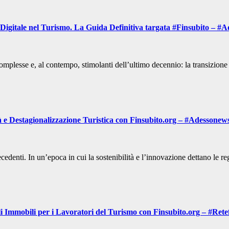
 Digitale nel Turismo. La Guida Definitiva targata #Finsubito – 
più complesse e, al contempo, stimolanti dell’ultimo decennio: la transizio
 e Destagionalizzazione Turistica con Finsubito.org – #Adessonew
edenti. In un’epoca in cui la sostenibilità e l’innovazione dettano le re
i Immobili per i Lavoratori del Turismo con Finsubito.org – #Rete