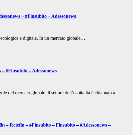
#Adessonews – #Finsubito – Adessonews
ne ecologica e digitale. In un mercato globale…
s – #Finsubito – Adessonews
gole del mercato globale, il settore dell’ospitalità è chiamato a…
fin – Retefin – #Finsubito – Finsubito – #Adessonews –