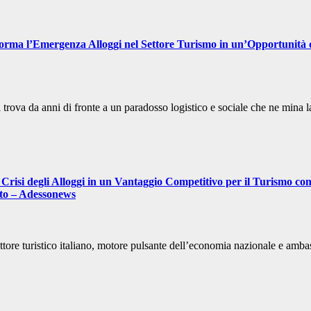
rma l’Emergenza Alloggi nel Settore Turismo in un’Opportunità di
si trova da anni di fronte a un paradosso logistico e sociale che ne mina
isi degli Alloggi in un Vantaggio Competitivo per il Turismo con i
ito – Adessonews
tore turistico italiano, motore pulsante dell’economia nazionale e amba