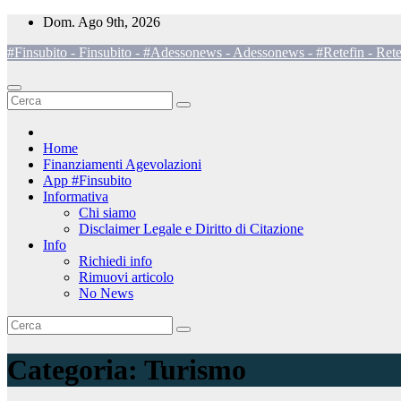
Salta
Dom. Ago 9th, 2026
al
#Finsubito - Finsubito - #Adessonews - Adessonews - #Retefin - Rete
contenuto
Home
Finanziamenti Agevolazioni
App #Finsubito
Informativa
Chi siamo
Disclaimer Legale e Diritto di Citazione
Info
Richiedi info
Rimuovi articolo
No News
Categoria:
Turismo