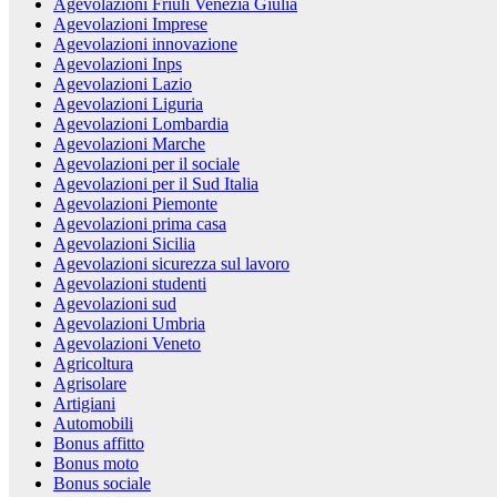
Agevolazioni Friuli Venezia Giulia
Agevolazioni Imprese
Agevolazioni innovazione
Agevolazioni Inps
Agevolazioni Lazio
Agevolazioni Liguria
Agevolazioni Lombardia
Agevolazioni Marche
Agevolazioni per il sociale
Agevolazioni per il Sud Italia
Agevolazioni Piemonte
Agevolazioni prima casa
Agevolazioni Sicilia
Agevolazioni sicurezza sul lavoro
Agevolazioni studenti
Agevolazioni sud
Agevolazioni Umbria
Agevolazioni Veneto
Agricoltura
Agrisolare
Artigiani
Automobili
Bonus affitto
Bonus moto
Bonus sociale