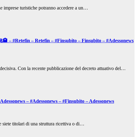
, le imprese turistiche potranno accedere a un…
🏨 – #Retefin – Retefin – #Finsubito – Finsubito – #Adessonews
ta decisiva. Con la recente pubblicazione del decreto attuativo del…
– #Adessonews – #Adessonews – #Finsubito – Adessonews
iete titolari di una struttura ricettiva o di…