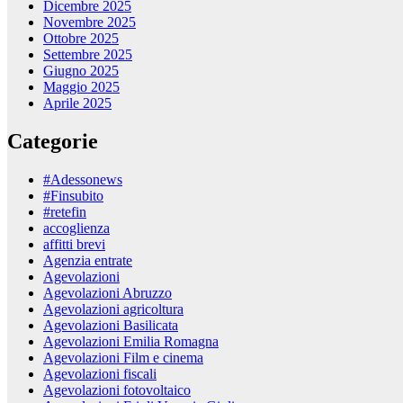
Dicembre 2025
Novembre 2025
Ottobre 2025
Settembre 2025
Giugno 2025
Maggio 2025
Aprile 2025
Categorie
#Adessonews
#Finsubito
#retefin
accoglienza
affitti brevi
Agenzia entrate
Agevolazioni
Agevolazioni Abruzzo
Agevolazioni agricoltura
Agevolazioni Basilicata
Agevolazioni Emilia Romagna
Agevolazioni Film e cinema
Agevolazioni fiscali
Agevolazioni fotovoltaico