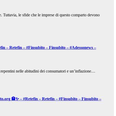
ne. Tuttavia, le sfide che le imprese di questo comparto devono
fin – Retefin – #Finsubito – Finsubito – #Adessonews –
ti repentini nelle abitudini dei consumatori e un’inflazione…
ito.org 🏨✨ – #Retefin – Retefin – #Finsubito – Finsubito –