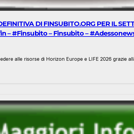
EFINITIVA DI FINSUBITO.ORG PER IL SET
n – #Finsubito – Finsubito – #Adessonew
edere alle risorse di Horizon Europe e LIFE 2026 grazie al