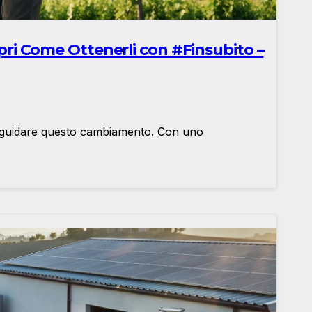
opri Come Ottenerli con #Finsubito –
er guidare questo cambiamento. Con uno