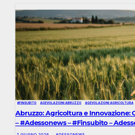
#FINSUBITO
AGEVOLAZIONI ABRUZZO
AGEVOLAZIONI AGRICOLTURA
Abruzzo: Agricoltura e Innovazione: 
– #Adessonews – #Finsubito – Ades
7 GIUGNO 2026
ADESSONEWS