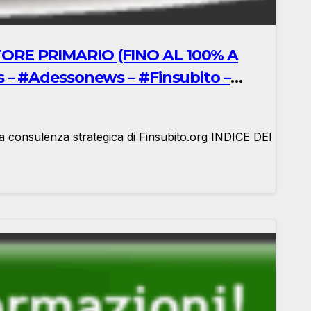
TORE PRIMARIO (FINO AL 100% A
s – #Adessonews – #Finsubito –
la consulenza strategica di Finsubito.org INDICE DEI