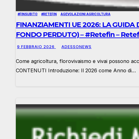
#FINSUBITO
#RETEFIN
AGEVOLAZIONI AGRICOLTURA
FINANZIAMENTI UE 2026: LA GUIDA D
FONDO PERDUTO) – #Retefin – Retefi
Adessonews
9 FEBBRAIO 2026
ADESSONEWS
Come agricoltura, florovivaismo e vivai possono acc
CONTENUTI Introduzione: Il 2026 come Anno di…