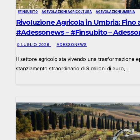
#FINSUBITO
AGEVOLAZIONI AGRICOLTURA
AGEVOLAZIONI UMBRIA
Rivoluzione Agricola in Umbria: Fino 
#Adessonews – #Finsubito – Adess
9 LUGLIO 2026
ADESSONEWS
Il settore agricolo sta vivendo una trasformazione 
stanziamento straordinario di 9 milioni di euro,…