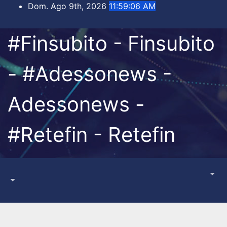
Salta
Dom. Ago 9th, 2026
11:59:07 AM
al
contenuto
#Finsubito - Finsubito
- #Adessonews -
Adessonews -
#Retefin - Retefin