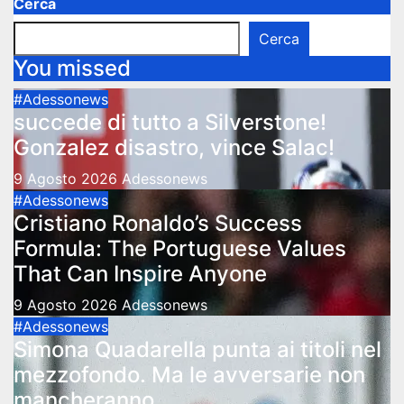
Cerca
Cerca
You missed
#Adessonews
succede di tutto a Silverstone!
Gonzalez disastro, vince Salac!
9 Agosto 2026
Adessonews
#Adessonews
Cristiano Ronaldo’s Success
Formula: The Portuguese Values
That Can Inspire Anyone
9 Agosto 2026
Adessonews
#Adessonews
Simona Quadarella punta ai titoli nel
mezzofondo. Ma le avversarie non
mancheranno