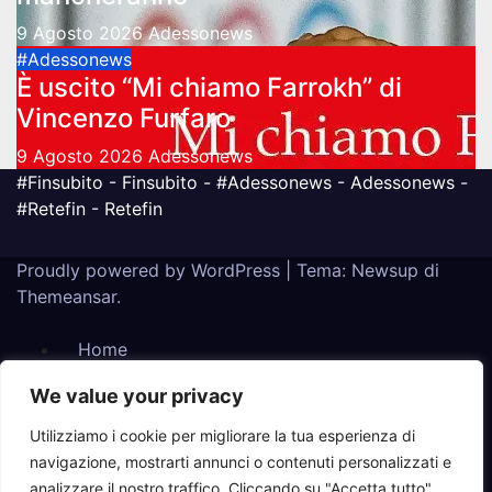
9 Agosto 2026
Adessonews
#Adessonews
È uscito “Mi chiamo Farrokh” di
Vincenzo Furfaro
9 Agosto 2026
Adessonews
#Finsubito - Finsubito - #Adessonews - Adessonews -
#Retefin - Retefin
Proudly powered by WordPress
|
Tema: Newsup di
Themeansar
.
Home
Finanziamenti Agevolazioni
We value your privacy
Utilizziamo i cookie per migliorare la tua esperienza di
App #Finsubito
navigazione, mostrarti annunci o contenuti personalizzati e
Informativa
analizzare il nostro traffico. Cliccando su "Accetta tutto",