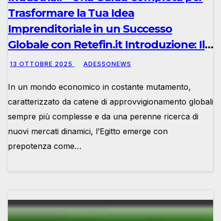
Trasformare la Tua Idea
Imprenditoriale in un Successo
Globale con Retefin.it Introduzione: Il
Nuovo Orizzonte Manifatturiero
13 OTTOBRE 2025
ADESSONEWS
Egiziano – #Retefin – Retefin –
In un mondo economico in costante mutamento,
#Finsubito – Finsubito – #Adessonews
caratterizzato da catene di approvvigionamento globali
– #Adessonews – #Finsubito –
sempre più complesse e da una perenne ricerca di
Adessonews
nuovi mercati dinamici, l’Egitto emerge con
prepotenza come…