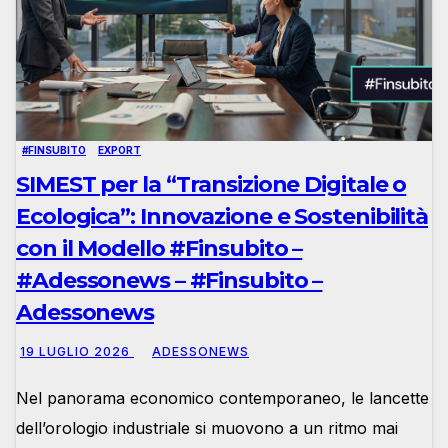
#FINSUBITO
EXPORT
SIMEST per la “Transizione Digitale o
Ecologica”: Innovazione e Sostenibilità
con il Modello #Finsubito –
#Adessonews – #Finsubito –
Adessonews
19 LUGLIO 2026
ADESSONEWS
Nel panorama economico contemporaneo, le lancette
dell’orologio industriale si muovono a un ritmo mai