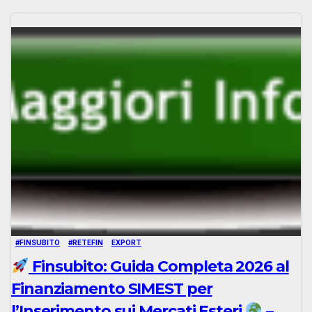
#FINSUBITO
#RETEFIN
EXPORT
Finsubito: Guida Completa 2026 al
Finanziamento SIMEST per
l’Inserimento sui Mercati Esteri
–