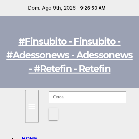
Salta
Dom. Ago 9th, 2026
9:26:51 AM
al
contenuto
#Finsubito - Finsubito -
#Adessonews - Adessonews
- #Retefin - Retefin
HOME