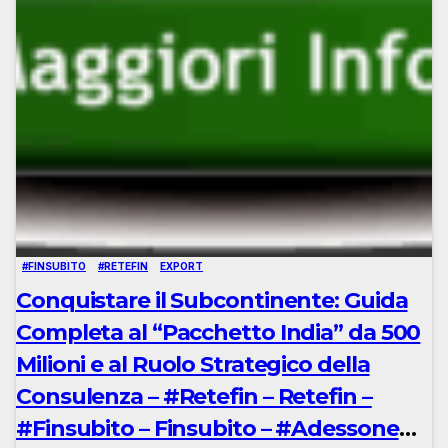
#FINSUBITO
#RETEFIN
EXPORT
Conquistare il Subcontinente: Guida
Completa al “Pacchetto India” da 500
Milioni e al Ruolo Strategico della
Consulenza – #Retefin – Retefin –
#Finsubito – Finsubito – #Adessonews