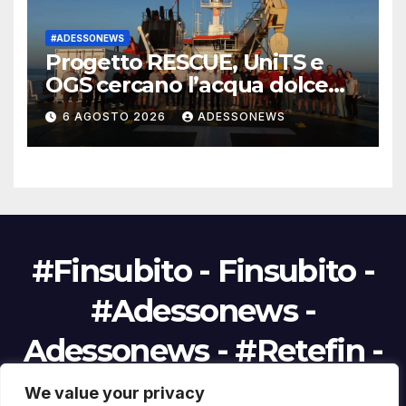
#ADESSONEWS
Progetto RESCUE, UniTS e
OGS cercano l’acqua dolce
nell’Adriatico
6 AGOSTO 2026
ADESSONEWS
#Finsubito - Finsubito -
#Adessonews -
Adessonews - #Retefin -
Retefin
We value your privacy