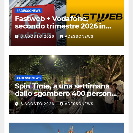
#ADESSONEWS
Fastweb + Vodafone,
secondo trimestre 2026 in
linea con le attese
6 AGOSTO 2026
ADESSONEWS
#ADESSONEWS
Spin Time, a una settimana
dallo sgombero 400 persone
ancora in strada. Sorella
6 AGOSTO 2026
ADESSONEWS
Adriana, “non è umano
lasciarle così, un tetto
subito””