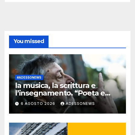
You missed
#ADESSONEWS
la musica, la scrittura e
l’insegnamento. “Poeta e
intellettuale
6 AGOSTO 2026
ADESSONEWS
contemporaneo”