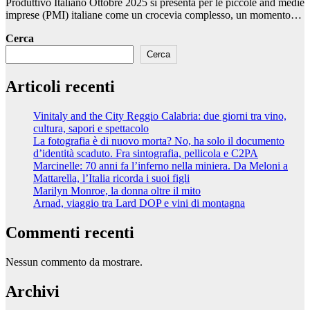
Produttivo Italiano Ottobre 2025 si presenta per le piccole and medie
imprese (PMI) italiane come un crocevia complesso, un momento…
Cerca
Cerca
Articoli recenti
Vinitaly and the City Reggio Calabria: due giorni tra vino,
cultura, sapori e spettacolo
La fotografia è di nuovo morta? No, ha solo il documento
d’identità scaduto. Fra sintografia, pellicola e C2PA
Marcinelle: 70 anni fa l’inferno nella miniera. Da Meloni a
Mattarella, l’Italia ricorda i suoi figli
Marilyn Monroe, la donna oltre il mito
Arnad, viaggio tra Lard DOP e vini di montagna
Commenti recenti
Nessun commento da mostrare.
Archivi