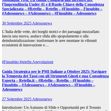
l’Imprenditoria Under 41 e il Ruolo Chiave della Consulenza
Specializzata – #Retefin – Retefin – #Finsubito – Finsubito –
#Adessonews – #Adessonews – #Finsubito – Adessonews
30 Settembre 2025
Adessonews
L’Italia delle vette, dei borghi storici e dei paesaggi mozzafiato
lancia una nuova, audace sfida allo spopolamento e alla
deindustrializzazione: trasformare le aree montane in vibranti
ecosistemi di innovazione e…
#Finsubito
#retefin
Agevolazioni
Guida Strategica per le PMI Italiane a Ottobre 2025: Navigare
la Tempesta dei Tassi con gli Strumenti Giusti e una Consulenza
Esperta – Retefin.it – #Retefin – Retefin – #Finsubito –
Finsubito – #Adessonews – #Adessonews – #Finsubito –
Adessonews
27 Settembre 2025
Adessonews
Introduzione: Un Autunno di Sfide e Opportunità per il Tessuto