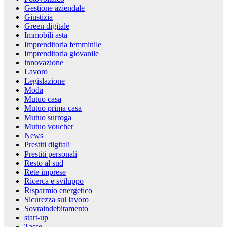
Gestione aziendale
Giustizia
Green digitale
Immobili asta
Imprenditoria femminile
Imprenditoria giovanile
innovazione
Lavoro
Legislazione
Moda
Mutuo casa
Mutuo prima casa
Mutuo surroga
Mutuo voucher
News
Prestiti digitali
Prestiti personali
Resto al sud
Rete imprese
Ricerca e sviluppo
Risparmio energetico
Sicurezza sul lavoro
Sovraindebitamento
start-up
Tasse