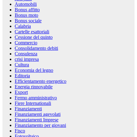
Automobili
Bonus affitto
Bonus moto
Bonus sociale
Calabria
Cartelle esattoriali
Cessione del quinto
Commercio
Consolidamento debiti
Consulenza
crisi impresa
Cultura
Economia del legno
Editoria
Efficientamento energetico
Energia rinnovabile
Export
Fermo amministrativo
Fiere Internationali
Finanziamenti
Finanziamenti agevolati
Finanziamenti Imprese
Finanziamento per giovani
Fisco
Fotovoltaico