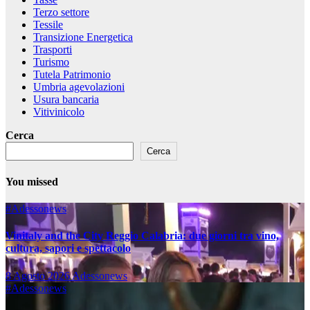
Terzo settore
Tessile
Transizione Energetica
Trasporti
Turismo
Tutela Patrimonio
Umbria agevolazioni
Usura bancaria
Vitivinicolo
Cerca
Cerca
You missed
#Adessonews
Vinitaly and the City Reggio Calabria: due giorni tra vino,
cultura, sapori e spettacolo
8 Agosto 2026
Adessonews
#Adessonews