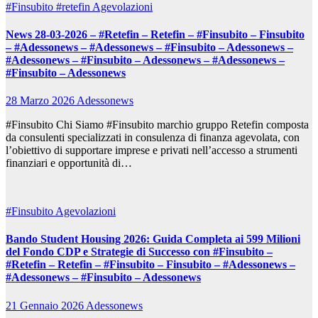
#Finsubito
#retefin
Agevolazioni
News 28-03-2026 – #Retefin – Retefin – #Finsubito – Finsubito
– #Adessonews – #Adessonews – #Finsubito – Adessonews –
#Adessonews – #Finsubito – Adessonews – #Adessonews –
#Finsubito – Adessonews
28 Marzo 2026
Adessonews
#Finsubito Chi Siamo #Finsubito marchio gruppo Retefin composta
da consulenti specializzati in consulenza di finanza agevolata, con
l’obiettivo di supportare imprese e privati nell’accesso a strumenti
finanziari e opportunità di…
#Finsubito
Agevolazioni
Bando Student Housing 2026: Guida Completa ai 599 Milioni
del Fondo CDP e Strategie di Successo con #Finsubito –
#Retefin – Retefin – #Finsubito – Finsubito – #Adessonews –
#Adessonews – #Finsubito – Adessonews
21 Gennaio 2026
Adessonews