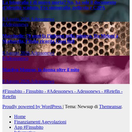
La fotografia è di nuovo morta? No, ha solo il documento
d’identità scaduto. Fra sintografia, pellicola e C2PA
8 Agosto 2026
Adessonews
#Adessonews
Marcinelle: 70 anni fa l’inferno nella miniera. Da Meloni a
Mattarella, l’Italia ricorda i suoi figli
8 Agosto 2026
Adessonews
#Adessonews
Marilyn Monroe, la donna oltre il mito
8 Agosto 2026
Adessonews
#Finsubito - Finsubito - #Adessonews - Adessonews - #Retefin -
Retefin
Proudly powered by WordPress
|
Tema: Newsup di
Themeansar
.
Home
Finanziamenti Agevolazioni
App #Finsubito