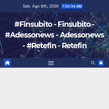
Salta
Sab. Ago 8th, 2026
7:50:36 AM
al
contenuto
#Finsubito - Finsubito -
#Adessonews - Adessonews
- #Retefin - Retefin