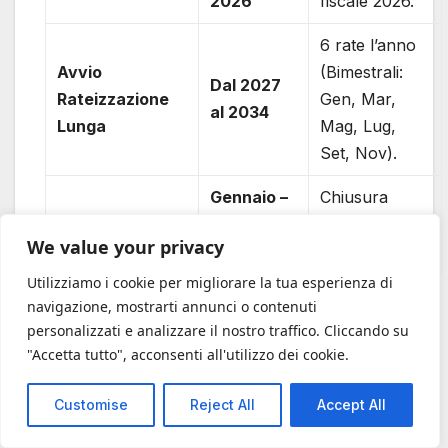
2026
fiscale 2026.
6 rate l’anno
Avvio
(Bimestrali:
Dal 2027
Rateizzazione
Gen, Mar,
al 2034
Lunga
Mag, Lug,
Set, Nov).
Gennaio –
Chiusura
Ultime Rate
Maggio
definitiva del
We value your privacy
2035
piano.
Utilizziamo i cookie per migliorare la tua esperienza di
navigazione, mostrarti annunci o contenuti
CAPITOLO 8: Risposte
personalizzati e analizzare il nostro traffico. Cliccando su
"Accetta tutto", acconsenti all'utilizzo dei cookie.
alle Domande
Frequenti (FAQ)
Customise
Reject All
Accept All