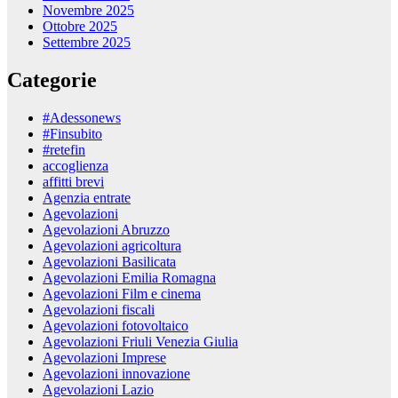
Novembre 2025
Ottobre 2025
Settembre 2025
Categorie
#Adessonews
#Finsubito
#retefin
accoglienza
affitti brevi
Agenzia entrate
Agevolazioni
Agevolazioni Abruzzo
Agevolazioni agricoltura
Agevolazioni Basilicata
Agevolazioni Emilia Romagna
Agevolazioni Film e cinema
Agevolazioni fiscali
Agevolazioni fotovoltaico
Agevolazioni Friuli Venezia Giulia
Agevolazioni Imprese
Agevolazioni innovazione
Agevolazioni Lazio