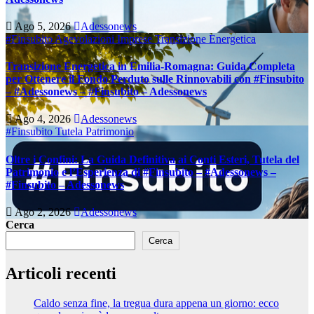
Ago 5, 2026
Adessonews
#Finsubito
Agevolazioni Imprese
Transizione Energetica
Transizione Energetica in Emilia-Romagna: Guida Completa
per Ottenere il Fondo Perduto sulle Rinnovabili con #Finsubito
– #Adessonews – #Finsubito – Adessonews
Ago 4, 2026
Adessonews
#Finsubito
Tutela Patrimonio
Oltre i Confini: La Guida Definitiva ai Conti Esteri, Tutela del
Patrimonio e l’Esperienza di #Finsubito – #Adessonews –
#Finsubito – Adessonews
Ago 2, 2026
Adessonews
Cerca
Cerca
Articoli recenti
Caldo senza fine, la tregua dura appena un giorno: ecco