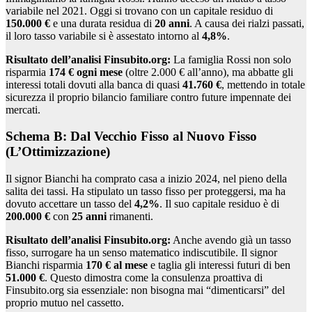
variabile nel 2021. Oggi si trovano con un capitale residuo di
150.000 €
e una durata residua di
20 anni
. A causa dei rialzi passati,
il loro tasso variabile si è assestato intorno al
4,8%
.
Risultato dell’analisi Finsubito.org:
La famiglia Rossi non solo
risparmia
174 € ogni mese
(oltre 2.000 € all’anno), ma abbatte gli
interessi totali dovuti alla banca di quasi
41.760 €
, mettendo in totale
sicurezza il proprio bilancio familiare contro future impennate dei
mercati.
Schema B: Dal Vecchio Fisso al Nuovo Fisso
(L’Ottimizzazione)
Il signor Bianchi ha comprato casa a inizio 2024, nel pieno della
salita dei tassi. Ha stipulato un tasso fisso per proteggersi, ma ha
dovuto accettare un tasso del
4,2%
. Il suo capitale residuo è di
200.000 €
con
25 anni
rimanenti.
Risultato dell’analisi Finsubito.org:
Anche avendo già un tasso
fisso, surrogare ha un senso matematico indiscutibile. Il signor
Bianchi risparmia
170 € al mese
e taglia gli interessi futuri di ben
51.000 €
. Questo dimostra come la consulenza proattiva di
Finsubito.org sia essenziale: non bisogna mai “dimenticarsi” del
proprio mutuo nel cassetto.