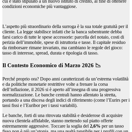
cui è stato stipulato a un nuovo istituto di credito, al fine di ottenere
condizioni economiche più vantaggiose.
L’aspetto più straordinario della surroga è la sua totale gratuità per il
cliente. La legge stabilisce infatti che la banca subentrante debba
farsi carico di tutte le spese accessorie: parcella del notaio, costi di
perizia dell’immobile, spese di istruttoria e tasse. Il capitale residuo
da rimborsare rimane invariato, ma cambiano le regole del gioco:
tasso di interesse, spread, durata e tipologia di tasso.
Il Contesto Economico di Marzo 2026 📉
Perché proprio ora? Dopo anni caratterizzati da un’estrema volatilità
e da politiche monetarie restrittive volte a frenare la corsa
dell’inflazione, il 2026 si è aperto all’insegna di una progressiva
normalizzazione. Le banche centrali hanno allentato la stretta,
portando a una discesa degli indici di riferimento (come l’Eurirs per i
tassi fissi e l’Euribor per i tassi variabili).
Le banche, forti di una ritrovata stabilità e desiderose di acquisire
nuova clientela affidabile, stanno mettendo sul piatto offerte
estremamente aggressive. Toccare la soglia del
2,6%
per un tasso
fisso non è più un’utopia, ma una realtà tangibile per i profili con un