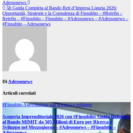
Adessonews
🚀 Guida Completa al Bando Reti d’Impresa Liguria 2026:
Opportunità, Strategie e la Consulenza di Finsubito – #Retefin –
Retefin – #Finsubito – Finsubito – #Adessonews – #Adessonews –
#Finsubito – Adessonews
Di
Adessonews
Articoli correlati
#Finsubito
Agevolazioni sud
Ricerca e sviluppo
Scoperta Imprenditoriale 2026 con #Finsubito: Guida Definitiva
al Bando MIMIT da 505 Milioni di Euro per Ricerca e
Sviluppo nel Mezzogiorno – #Adessonews – #Finsubito –
Adessonews