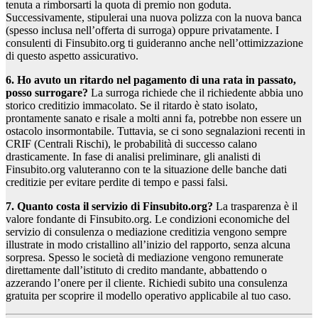
tenuta a rimborsarti la quota di premio non goduta.
Successivamente, stipulerai una nuova polizza con la nuova banca
(spesso inclusa nell’offerta di surroga) oppure privatamente. I
consulenti di Finsubito.org ti guideranno anche nell’ottimizzazione
di questo aspetto assicurativo.
6. Ho avuto un ritardo nel pagamento di una rata in passato,
posso surrogare?
La surroga richiede che il richiedente abbia uno
storico creditizio immacolato. Se il ritardo è stato isolato,
prontamente sanato e risale a molti anni fa, potrebbe non essere un
ostacolo insormontabile. Tuttavia, se ci sono segnalazioni recenti in
CRIF (Centrali Rischi), le probabilità di successo calano
drasticamente. In fase di analisi preliminare, gli analisti di
Finsubito.org valuteranno con te la situazione delle banche dati
creditizie per evitare perdite di tempo e passi falsi.
7. Quanto costa il servizio di Finsubito.org?
La trasparenza è il
valore fondante di Finsubito.org. Le condizioni economiche del
servizio di consulenza o mediazione creditizia vengono sempre
illustrate in modo cristallino all’inizio del rapporto, senza alcuna
sorpresa. Spesso le società di mediazione vengono remunerate
direttamente dall’istituto di credito mandante, abbattendo o
azzerando l’onere per il cliente. Richiedi subito una consulenza
gratuita per scoprire il modello operativo applicabile al tuo caso.