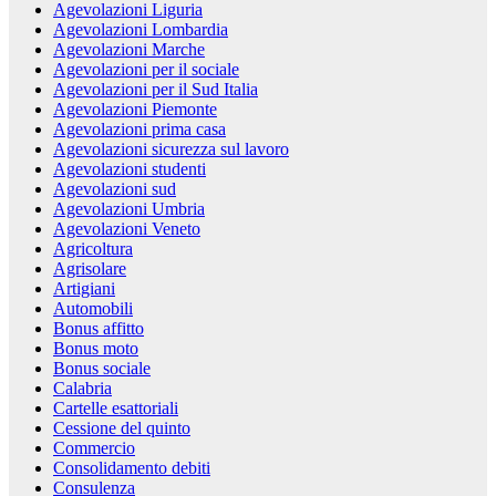
Agevolazioni Liguria
Agevolazioni Lombardia
Agevolazioni Marche
Agevolazioni per il sociale
Agevolazioni per il Sud Italia
Agevolazioni Piemonte
Agevolazioni prima casa
Agevolazioni sicurezza sul lavoro
Agevolazioni studenti
Agevolazioni sud
Agevolazioni Umbria
Agevolazioni Veneto
Agricoltura
Agrisolare
Artigiani
Automobili
Bonus affitto
Bonus moto
Bonus sociale
Calabria
Cartelle esattoriali
Cessione del quinto
Commercio
Consolidamento debiti
Consulenza