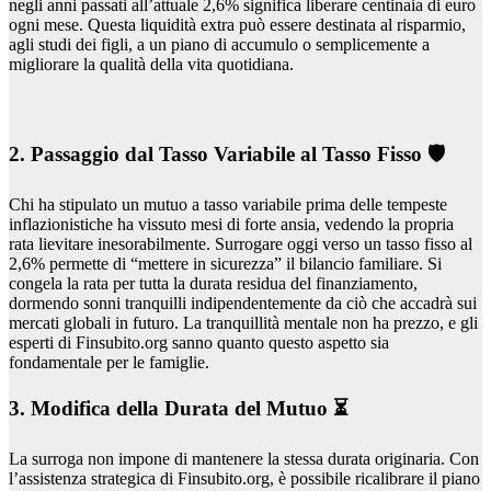
negli anni passati all’attuale 2,6% significa liberare centinaia di euro
ogni mese. Questa liquidità extra può essere destinata al risparmio,
agli studi dei figli, a un piano di accumulo o semplicemente a
migliorare la qualità della vita quotidiana.
2. Passaggio dal Tasso Variabile al Tasso Fisso 🛡️
Chi ha stipulato un mutuo a tasso variabile prima delle tempeste
inflazionistiche ha vissuto mesi di forte ansia, vedendo la propria
rata lievitare inesorabilmente. Surrogare oggi verso un tasso fisso al
2,6% permette di “mettere in sicurezza” il bilancio familiare. Si
congela la rata per tutta la durata residua del finanziamento,
dormendo sonni tranquilli indipendentemente da ciò che accadrà sui
mercati globali in futuro. La tranquillità mentale non ha prezzo, e gli
esperti di Finsubito.org sanno quanto questo aspetto sia
fondamentale per le famiglie.
3. Modifica della Durata del Mutuo ⏳
La surroga non impone di mantenere la stessa durata originaria. Con
l’assistenza strategica di Finsubito.org, è possibile ricalibrare il piano