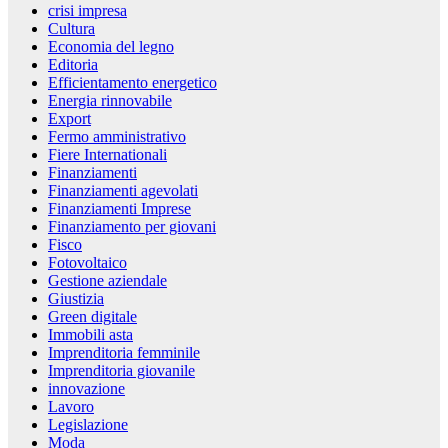
crisi impresa
Cultura
Economia del legno
Editoria
Efficientamento energetico
Energia rinnovabile
Export
Fermo amministrativo
Fiere Internationali
Finanziamenti
Finanziamenti agevolati
Finanziamenti Imprese
Finanziamento per giovani
Fisco
Fotovoltaico
Gestione aziendale
Giustizia
Green digitale
Immobili asta
Imprenditoria femminile
Imprenditoria giovanile
innovazione
Lavoro
Legislazione
Moda