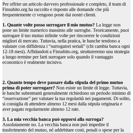
Per offrire un articolo davvero professionale e completo, il team di
Finsubito.org ha raccolto e risposto alle domande che più
frequentemente ci vengono poste dai nostri clienti.
1. Quante volte posso surrogare il mio mutuo?
La legge non
pone un limite numerico massimo alle surroghe. Teoricamente, puoi
surrogare il tuo mutuo infinite volte per rincorrere le condizioni
migliori di mercato. Tuttavia, nella pratica, le banche tendono a
valutare con diffidenza i “surrogatori seriali” (chi cambia banca ogni
12-18 mesi). Affidandoti a Finsubito.org, struttureremo una strategia
a lungo termine per farti surrogare solo quando il vantaggio
economico è realmente incisivo.
2. Quanto tempo deve passare dalla stipula del primo mutuo
prima di poter surrogare?
Non esiste un limite di legge. Tuttavia,
le banche subentranti generalmente richiedono un periodo minimo di
“osservazione” per valutare la tua regolarità nei pagamenti. Di solito,
si consiglia di attendere almeno 12 mesi dalla stipula originaria e
aver pagato regolarmente almeno 12 rate.
3. La mia vecchia banca può opporsi alla surroga?
Assolutamente no. La vecchia banca non può impedire il
trasferimento del mutuo, né addebitare costi, penali o spese per la