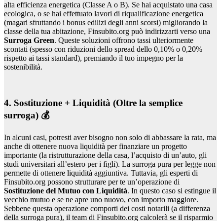
alta efficienza energetica (Classe A o B). Se hai acquistato una casa
ecologica, o se hai effettuato lavori di riqualificazione energetica
(magari sfruttando i bonus edilizi degli anni scorsi) migliorando la
classe della tua abitazione, Finsubito.org può indirizzarti verso una
Surroga Green
. Queste soluzioni offrono tassi ulteriormente
scontati (spesso con riduzioni dello spread dello 0,10% o 0,20%
rispetto ai tassi standard), premiando il tuo impegno per la
sostenibilità.
4. Sostituzione + Liquidità (Oltre la semplice
surroga) 💰
In alcuni casi, potresti aver bisogno non solo di abbassare la rata, ma
anche di ottenere nuova liquidità per finanziare un progetto
importante (la ristrutturazione della casa, l’acquisto di un’auto, gli
studi universitari all’estero per i figli). La surroga pura per legge non
permette di ottenere liquidità aggiuntiva. Tuttavia, gli esperti di
Finsubito.org possono strutturare per te un’operazione di
Sostituzione del Mutuo con Liquidità
. In questo caso si estingue il
vecchio mutuo e se ne apre uno nuovo, con importo maggiore.
Sebbene questa operazione comporti dei costi notarili (a differenza
della surroga pura), il team di Finsubito.org calcolerà se il risparmio