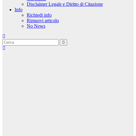
Disclaimer Legale e Diritto di Citazione
Info
Richiedi info
Rimuovi articolo
No News