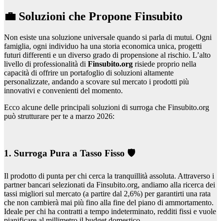
💼 Soluzioni che Propone Finsubito
Non esiste una soluzione universale quando si parla di mutui. Ogni
famiglia, ogni individuo ha una storia economica unica, progetti
futuri differenti e un diverso grado di propensione al rischio. L’alto
livello di professionalità di
Finsubito.org
risiede proprio nella
capacità di offrire un portafoglio di soluzioni altamente
personalizzate, andando a scovare sul mercato i prodotti più
innovativi e convenienti del momento.
Ecco alcune delle principali soluzioni di surroga che Finsubito.org
può strutturare per te a marzo 2026:
1. Surroga Pura a Tasso Fisso 🛡️
Il prodotto di punta per chi cerca la tranquillità assoluta. Attraverso i
partner bancari selezionati da Finsubito.org, andiamo alla ricerca dei
tassi migliori sul mercato (a partire dal 2,6%) per garantirti una rata
che non cambierà mai più fino alla fine del piano di ammortamento.
Ideale per chi ha contratti a tempo indeterminato, redditi fissi e vuole
pianificare al millimetro il budget domestico.