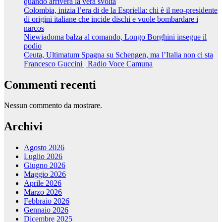
quando arriverà la vera svolta
Colombia, inizia l’era di de la Espriella: chi è il neo-presidente
di origini italiane che incide dischi e vuole bombardare i
narcos
Niewiadoma balza al comando, Longo Borghini insegue il
podio
Ceuta, Ultimatum Spagna su Schengen, ma l’Italia non ci sta
Francesco Guccini | Radio Voce Camuna
Commenti recenti
Nessun commento da mostrare.
Archivi
Agosto 2026
Luglio 2026
Giugno 2026
Maggio 2026
Aprile 2026
Marzo 2026
Febbraio 2026
Gennaio 2026
Dicembre 2025