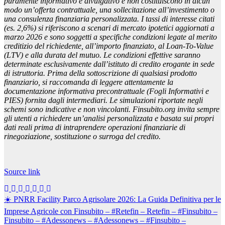
puramente informativo e divulgativo e non costituiscono in alcun
modo un’offerta contrattuale, una sollecitazione all’investimento o
una consulenza finanziaria personalizzata. I tassi di interesse citati
(es. 2,6%) si riferiscono a scenari di mercato ipotetici aggiornati a
marzo 2026 e sono soggetti a specifiche condizioni legate al merito
creditizio del richiedente, all’importo finanziato, al Loan-To-Value
(LTV) e alla durata del mutuo. Le condizioni effettive saranno
determinate esclusivamente dall’istituto di credito erogante in sede
di istruttoria. Prima della sottoscrizione di qualsiasi prodotto
finanziario, si raccomanda di leggere attentamente la
documentazione informativa precontrattuale (Fogli Informativi e
PIES) fornita dagli intermediari. Le simulazioni riportate negli
schemi sono indicative e non vincolanti. Finsubito.org invita sempre
gli utenti a richiedere un’analisi personalizzata e basata sui propri
dati reali prima di intraprendere operazioni finanziarie di
rinegoziazione, sostituzione o surroga del credito.
Source link
Navigazione
☀️ PNRR Facility Parco Agrisolare 2026: La Guida Definitiva per le
articoli
Imprese Agricole con Finsubito – #Retefin – Retefin – #Finsubito –
Finsubito – #Adessonews – #Adessonews – #Finsubito –