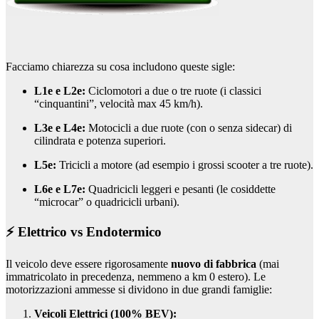
Facciamo chiarezza su cosa includono queste sigle:
L1e e L2e:
Ciclomotori a due o tre ruote (i classici
“cinquantini”, velocità max 45 km/h).
L3e e L4e:
Motocicli a due ruote (con o senza sidecar) di
cilindrata e potenza superiori.
L5e:
Tricicli a motore (ad esempio i grossi scooter a tre ruote).
L6e e L7e:
Quadricicli leggeri e pesanti (le cosiddette
“microcar” o quadricicli urbani).
⚡ Elettrico vs Endotermico
Il veicolo deve essere rigorosamente
nuovo di fabbrica
(mai
immatricolato in precedenza, nemmeno a km 0 estero). Le
motorizzazioni ammesse si dividono in due grandi famiglie:
Veicoli Elettrici (100% BEV):