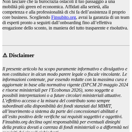
Non lasciare che la burocrazia ostacoli il tuo passaggio a una
mobilità più green ed economica. Affidati alla serietà, alla
competenza e alla professionalità di chi fa dell’assistenza il proprio
core business. Scegliendo
Finsubito.org
, avrai la garanzia di un team
di esperti pronto a seguirti dall’onboarding fino all’effettiva
erogazione dello sconto, in maniera del tutto trasparente e risolutiva.
⚠️ Disclaimer
Il presente articolo ha scopo puramente informativo e divulgativo e
non costituisce in alcun modo parere legale o fiscale vincolante. Le
informazioni contenute, pur essendo redatte con la massima cura e
aggiornate in base alla normativa vigente (DPCM 20 maggio 2024
e risorse ministeriali per l’Ecobonus 2026), sono soggette a
possibili interpretazioni o a future circolari ministeriali attuative.
L’effettivo accesso e la misura del contributo sono sempre
subordinati alla disponibilità dei fondi stanziati dal MIMIT,
all’inserimento a sistema da parte dei concessionari abilitati e
all’esito positivo delle verifiche sui requisiti soggettivi e oggettivi.
Finsubito.org declina ogni responsabilità per eventuali dinieghi
della pratica dovuti a carenza di fondi ministeriali o a difformità nei