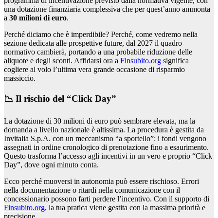
programma di incentivazione previsto dalla normativa vigente, con
una dotazione finanziaria complessiva che per quest’anno ammonta
a
30 milioni di euro
.
Perché diciamo che è imperdibile? Perché, come vedremo nella
sezione dedicata alle prospettive future, dal 2027 il quadro
normativo cambierà, portando a una probabile riduzione delle
aliquote e degli sconti. Affidarsi ora a
Finsubito.org
significa
cogliere al volo l’ultima vera grande occasione di risparmio
massiccio.
📉 Il rischio del “Click Day”
La dotazione di 30 milioni di euro può sembrare elevata, ma la
domanda a livello nazionale è altissima. La procedura è gestita da
Invitalia S.p.A. con un meccanismo “a sportello”: i fondi vengono
assegnati in ordine cronologico di prenotazione fino a esaurimento.
Questo trasforma l’accesso agli incentivi in un vero e proprio “Click
Day”, dove ogni minuto conta.
Ecco perché muoversi in autonomia può essere rischioso. Errori
nella documentazione o ritardi nella comunicazione con il
concessionario possono farti perdere l’incentivo. Con il supporto di
Finsubito.org
, la tua pratica viene gestita con la massima priorità e
precisione.