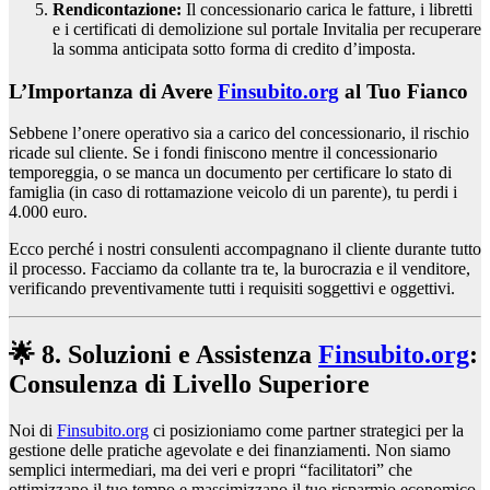
Rendicontazione:
Il concessionario carica le fatture, i libretti
e i certificati di demolizione sul portale Invitalia per recuperare
la somma anticipata sotto forma di credito d’imposta.
L’Importanza di Avere
Finsubito.org
al Tuo Fianco
Sebbene l’onere operativo sia a carico del concessionario, il rischio
ricade sul cliente. Se i fondi finiscono mentre il concessionario
temporeggia, o se manca un documento per certificare lo stato di
famiglia (in caso di rottamazione veicolo di un parente), tu perdi i
4.000 euro.
Ecco perché i nostri consulenti accompagnano il cliente durante tutto
il processo. Facciamo da collante tra te, la burocrazia e il venditore,
verificando preventivamente tutti i requisiti soggettivi e oggettivi.
🌟 8. Soluzioni e Assistenza
Finsubito.org
:
Consulenza di Livello Superiore
Noi di
Finsubito.org
ci posizioniamo come partner strategici per la
gestione delle pratiche agevolate e dei finanziamenti. Non siamo
semplici intermediari, ma dei veri e propri “facilitatori” che
ottimizzano il tuo tempo e massimizzano il tuo risparmio economico.