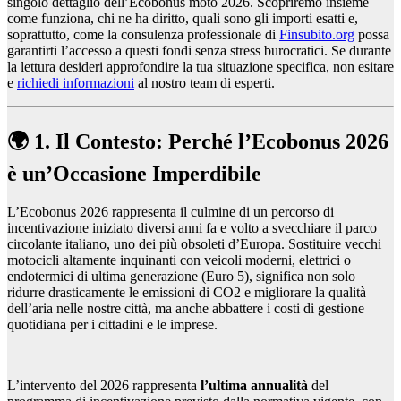
singolo dettaglio dell’Ecobonus moto 2026. Scopriremo insieme
come funziona, chi ne ha diritto, quali sono gli importi esatti e,
soprattutto, come la consulenza professionale di
Finsubito.org
possa
garantirti l’accesso a questi fondi senza stress burocratici. Se durante
la lettura desideri approfondire la tua situazione specifica, non esitare
e
richiedi informazioni
al nostro team di esperti.
🌍 1. Il Contesto: Perché l’Ecobonus 2026
è un’Occasione Imperdibile
L’Ecobonus 2026 rappresenta il culmine di un percorso di
incentivazione iniziato diversi anni fa e volto a svecchiare il parco
circolante italiano, uno dei più obsoleti d’Europa. Sostituire vecchi
motocicli altamente inquinanti con veicoli moderni, elettrici o
endotermici di ultima generazione (Euro 5), significa non solo
ridurre drasticamente le emissioni di CO2 e migliorare la qualità
dell’aria nelle nostre città, ma anche abbattere i costi di gestione
quotidiana per i cittadini e le imprese.
L’intervento del 2026 rappresenta
l’ultima annualità
del