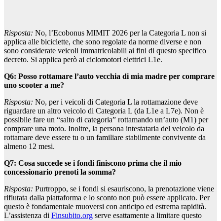
Risposta:
No, l’Ecobonus MIMIT 2026 per la Categoria L non si
applica alle biciclette, che sono regolate da norme diverse e non
sono considerate veicoli immatricolabili ai fini di questo specifico
decreto. Si applica però ai ciclomotori elettrici L1e.
Q6: Posso rottamare l’auto vecchia di mia madre per comprare
uno scooter a me?
Risposta:
No, per i veicoli di Categoria L la rottamazione deve
riguardare un altro veicolo di Categoria L (da L1e a L7e). Non è
possibile fare un “salto di categoria” rottamando un’auto (M1) per
comprare una moto. Inoltre, la persona intestataria del veicolo da
rottamare deve essere tu o un familiare stabilmente convivente da
almeno 12 mesi.
Q7: Cosa succede se i fondi finiscono prima che il mio
concessionario prenoti la somma?
Risposta:
Purtroppo, se i fondi si esauriscono, la prenotazione viene
rifiutata dalla piattaforma e lo sconto non può essere applicato. Per
questo è fondamentale muoversi con anticipo ed estrema rapidità.
L’assistenza di
Finsubito.org
serve esattamente a limitare questo