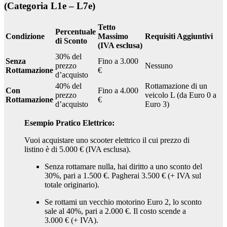
(Categoria L1e – L7e)
Tetto
Percentuale
Condizione
Massimo
Requisiti Aggiuntivi
di Sconto
(IVA esclusa)
30% del
Senza
Fino a 3.000
prezzo
Nessuno
Rottamazione
€
d’acquisto
40% del
Rottamazione di un
Con
Fino a 4.000
prezzo
veicolo L (da Euro 0 a
Rottamazione
€
d’acquisto
Euro 3)
Esempio Pratico Elettrico:
Vuoi acquistare uno scooter elettrico il cui prezzo di
listino è di 5.000 € (IVA esclusa).
Senza rottamare nulla, hai diritto a uno sconto del
30%, pari a 1.500 €. Pagherai 3.500 € (+ IVA sul
totale originario).
Se rottami un vecchio motorino Euro 2, lo sconto
sale al 40%, pari a 2.000 €. Il costo scende a
3.000 € (+ IVA).