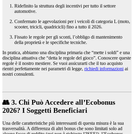
Ridefinito la struttura degli incentivi per tutto il settore
automotive.
Confermato le agevolazioni per i veicoli di categoria L (moto,
scooter, tricicli, quadricicli) fino a tutto il 2026.
Fissato le regole per gli sconti, l’obbligo di mantenimento
della proprietà e le specifiche tecniche.
In pratica, abbiamo una disciplina primaria che “mette i soldi” e una
disciplina attuativa che “detta le regole del gioco”. Conoscere queste
regole è il nostro mestiere. Se vuoi assicurarti che il tuo acquisto
rientri perfettamente nei parametri di legge,
richiedi informazioni
ai
nostri consulenti.
👥 3. Chi Può Accedere all’Ecobonus
2026? I Soggetti Beneficiari
Una delle caratteristiche più interessanti di questa misura è la sua
trasversalità. A differenza di altri bonus che sono limitati solo ad
alcune fasce di reddito (qui non è richiesto l’ISEE!), l’Ecobonus