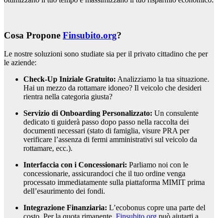
Cosa Propone
Finsubito.org
?
Le nostre soluzioni sono studiate sia per il privato cittadino che per
le aziende:
Check-Up Iniziale Gratuito:
Analizziamo la tua situazione.
Hai un mezzo da rottamare idoneo? Il veicolo che desideri
rientra nella categoria giusta?
Servizio di Onboarding Personalizzato:
Un consulente
dedicato ti guiderà passo dopo passo nella raccolta dei
documenti necessari (stato di famiglia, visure PRA per
verificare l’assenza di fermi amministrativi sul veicolo da
rottamare, ecc.).
Interfaccia con i Concessionari:
Parliamo noi con le
concessionarie, assicurandoci che il tuo ordine venga
processato immediatamente sulla piattaforma MIMIT prima
dell’esaurimento dei fondi.
Integrazione Finanziaria:
L’ecobonus copre una parte del
costo. Per la quota rimanente,
Finsubito.org
può aiutarti a