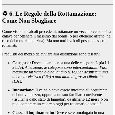
♻️ 6. Le Regole della Rottamazione:
Come Non Sbagliare
Come visto nei calcoli precedenti, rottamare un vecchio veicolo è la
chiave per ottenere il massimo dal bonus (o per ottenerlo affatto, nel
caso dei motori a benzina). Ma non tutti i veicoli possono essere
rottamati.
I requisiti del mezzo da avviare alla distruzione sono tassativi:
Categoria:
Deve appartenere a una delle categorie L (da L1e
a L7e).
Attenzione: le categorie sono intercambiabili! Puoi
rottamare un vecchio cinquantino (L1e) per acquistare una
microcar elettrica (L6e) o una moto di grossa cilindrata
(L3e).
Intestazione:
Il veicolo deve essere intestato all’acquirente
del nuovo mezzo, oppure a un suo familiare convivente
(risultante dallo stato di famiglia), da
almeno 12 mesi
. Non
puoi comprare un catorcio oggi per rottamarlo domani!
Classe di inquinamento:
Deve essere omologato in una