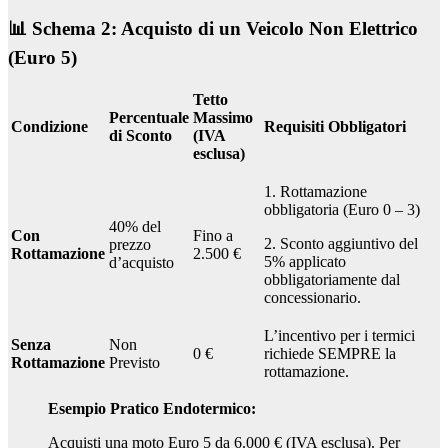
📊 Schema 2: Acquisto di un Veicolo Non Elettrico
(Euro 5)
Tetto
Percentuale
Massimo
Condizione
Requisiti Obbligatori
di Sconto
(IVA
esclusa)
1. Rottamazione
obbligatoria (Euro 0 – 3)
40% del
Con
Fino a
2. Sconto aggiuntivo del
prezzo
Rottamazione
2.500 €
5% applicato
d’acquisto
obbligatoriamente dal
concessionario.
L’incentivo per i termici
Senza
Non
0 €
richiede SEMPRE la
Rottamazione
Previsto
rottamazione.
Esempio Pratico Endotermico:
Acquisti una moto Euro 5 da 6.000 € (IVA esclusa). Per