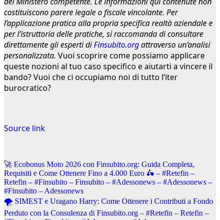
del Ministero competente. Le informazioni qui contenute non
costituiscono parere legale o fiscale vincolante. Per
l’applicazione pratica alla propria specifica realtà aziendale e
per l’istruttoria delle pratiche, si raccomanda di consultare
direttamente gli esperti di
Finsubito.org
attraverso un’analisi
personalizzata.
Vuoi scoprire come possiamo applicare
queste nozioni al tuo caso specifico e aiutarti a vincere il
bando? Vuoi che ci occupiamo noi di tutto l’iter
burocratico?
Source link
Navigazione
🚀 Ecobonus Moto 2026 con Finsubito.org: Guida Completa,
Requisiti e Come Ottenere Fino a 4.000 Euro 🛵 – #Retefin –
articoli
Retefin – #Finsubito – Finsubito – #Adessonews – #Adessonews –
#Finsubito – Adessonews
🌪️ SIMEST e Uragano Harry: Come Ottenere i Contributi a Fondo
Perduto con la Consulenza di Finsubito.org – #Retefin – Retefin –