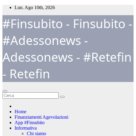
Salta
Lun. Ago 10th, 2026
al
#Finsubito - Finsubito -
contenuto
#Adessonews -
Adessonews - #Retefin
- Retefin
Home
Finanziamenti Agevolazioni
App #Finsubito
Informativa
Chi siamo