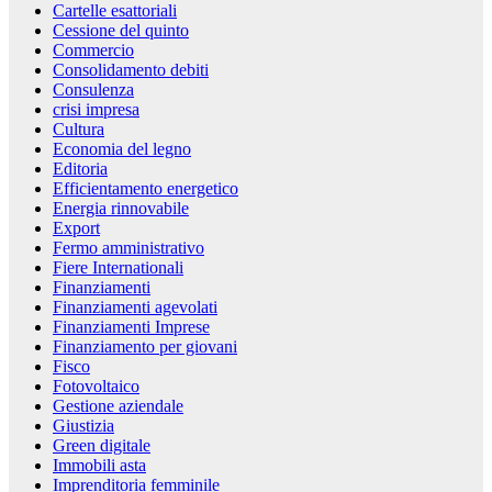
Cartelle esattoriali
Cessione del quinto
Commercio
Consolidamento debiti
Consulenza
crisi impresa
Cultura
Economia del legno
Editoria
Efficientamento energetico
Energia rinnovabile
Export
Fermo amministrativo
Fiere Internationali
Finanziamenti
Finanziamenti agevolati
Finanziamenti Imprese
Finanziamento per giovani
Fisco
Fotovoltaico
Gestione aziendale
Giustizia
Green digitale
Immobili asta
Imprenditoria femminile