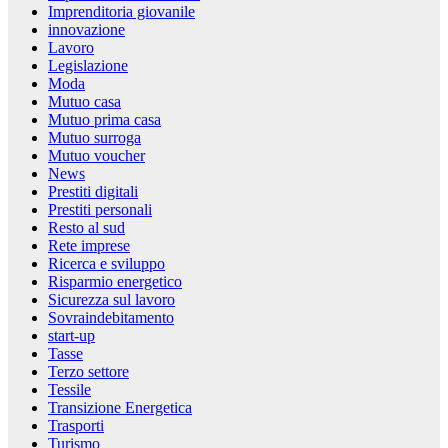
Imprenditoria giovanile
innovazione
Lavoro
Legislazione
Moda
Mutuo casa
Mutuo prima casa
Mutuo surroga
Mutuo voucher
News
Prestiti digitali
Prestiti personali
Resto al sud
Rete imprese
Ricerca e sviluppo
Risparmio energetico
Sicurezza sul lavoro
Sovraindebitamento
start-up
Tasse
Terzo settore
Tessile
Transizione Energetica
Trasporti
Turismo