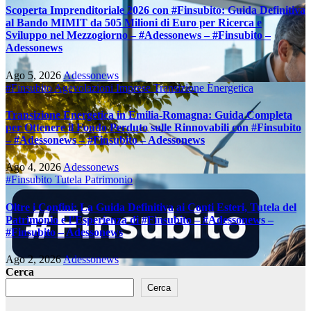
Scoperta Imprenditoriale 2026 con #Finsubito: Guida Definitiva
al Bando MIMIT da 505 Milioni di Euro per Ricerca e
Sviluppo nel Mezzogiorno – #Adessonews – #Finsubito –
Adessonews
Ago 5, 2026
Adessonews
#Finsubito
Agevolazioni Imprese
Transizione Energetica
Transizione Energetica in Emilia-Romagna: Guida Completa
per Ottenere il Fondo Perduto sulle Rinnovabili con #Finsubito
– #Adessonews – #Finsubito – Adessonews
Ago 4, 2026
Adessonews
#Finsubito
Tutela Patrimonio
Oltre i Confini: La Guida Definitiva ai Conti Esteri, Tutela del
Patrimonio e l’Esperienza di #Finsubito – #Adessonews –
#Finsubito – Adessonews
Ago 2, 2026
Adessonews
Cerca
Cerca