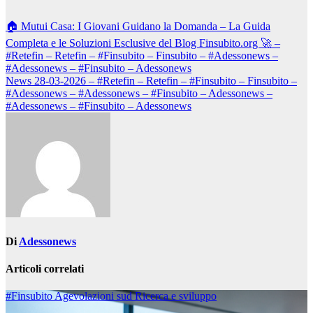
Navigazione
🏠 Mutui Casa: I Giovani Guidano la Domanda – La Guida
articoli
Completa e le Soluzioni Esclusive del Blog Finsubito.org 🚀 –
#Retefin – Retefin – #Finsubito – Finsubito – #Adessonews –
#Adessonews – #Finsubito – Adessonews
News 28-03-2026 – #Retefin – Retefin – #Finsubito – Finsubito –
#Adessonews – #Adessonews – #Finsubito – Adessonews –
#Adessonews – #Finsubito – Adessonews
Di
Adessonews
Articoli correlati
#Finsubito
Agevolazioni sud
Ricerca e sviluppo