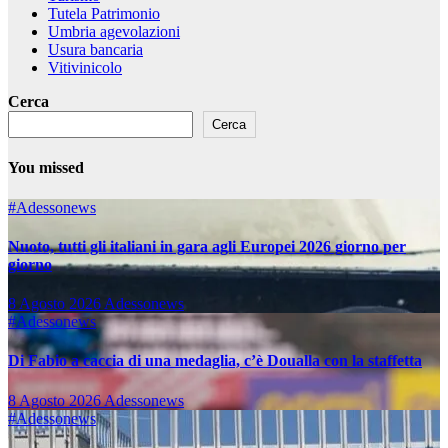
Tutela Patrimonio
Umbria agevolazioni
Usura bancaria
Vitivinicolo
Cerca
Cerca
You missed
#Adessonews
Nuoto, tutti gli italiani in gara agli Europei 2026 giorno per
giorno
8 Agosto 2026
Adessonews
#Adessonews
Di Fabio a caccia di una medaglia, c’è Doualla con la staffetta
8 Agosto 2026
Adessonews
#Adessonews