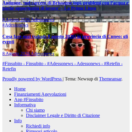
Antigone, ‘nel carcere di Brissogne topi, problemi con l’acqua e
poche opportunità di lavoro’ – La Prima Linea
8 Agosto 2026
Adessonews
#Adessonews
Cosa fare oggi (sabato 8 agosto 2026) in provincia di Cuneo: gli
eventi
8 Agosto 2026
Adessonews
#Finsubito - Finsubito - #Adessonews - Adessonews - #Retefin -
Retefin
Proudly powered by WordPress
|
Tema: Newsup di
Themeansar
.
Home
Finanziamenti Agevolazioni
App #Finsubito
Informativa
Chi siamo
Disclaimer Legale e Diritto di Citazione
Info
Richiedi info
Rimuovi articolo