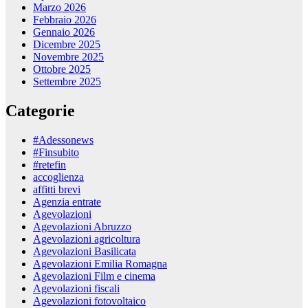
Marzo 2026
Febbraio 2026
Gennaio 2026
Dicembre 2025
Novembre 2025
Ottobre 2025
Settembre 2025
Categorie
#Adessonews
#Finsubito
#retefin
accoglienza
affitti brevi
Agenzia entrate
Agevolazioni
Agevolazioni Abruzzo
Agevolazioni agricoltura
Agevolazioni Basilicata
Agevolazioni Emilia Romagna
Agevolazioni Film e cinema
Agevolazioni fiscali
Agevolazioni fotovoltaico