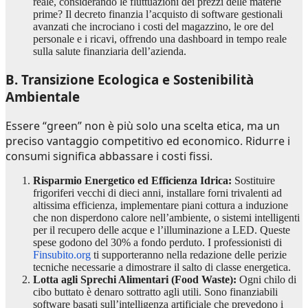
reale, considerando le fluttuazioni dei prezzi delle materie
prime? Il decreto finanzia l’acquisto di software gestionali
avanzati che incrociano i costi del magazzino, le ore del
personale e i ricavi, offrendo una dashboard in tempo reale
sulla salute finanziaria dell’azienda.
B. Transizione Ecologica e Sostenibilità
Ambientale
Essere “green” non è più solo una scelta etica, ma un
preciso vantaggio competitivo ed economico. Ridurre i
consumi significa abbassare i costi fissi.
Risparmio Energetico ed Efficienza Idrica:
Sostituire
frigoriferi vecchi di dieci anni, installare forni trivalenti ad
altissima efficienza, implementare piani cottura a induzione
che non disperdono calore nell’ambiente, o sistemi intelligenti
per il recupero delle acque e l’illuminazione a LED. Queste
spese godono del 30% a fondo perduto. I professionisti di
Finsubito.org
ti supporteranno nella redazione delle perizie
tecniche necessarie a dimostrare il salto di classe energetica.
Lotta agli Sprechi Alimentari (Food Waste):
Ogni chilo di
cibo buttato è denaro sottratto agli utili. Sono finanziabili
software basati sull’intelligenza artificiale che prevedono i