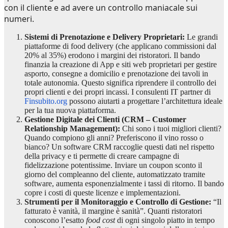
con il cliente e ad avere un controllo maniacale sui
numeri.
Sistemi di Prenotazione e Delivery Proprietari:
Le grandi
piattaforme di food delivery (che applicano commissioni dal
20% al 35%) erodono i margini dei ristoratori. Il bando
finanzia la creazione di App e siti web proprietari per gestire
asporto, consegne a domicilio e prenotazione dei tavoli in
totale autonomia. Questo significa riprendere il controllo dei
propri clienti e dei propri incassi. I consulenti IT partner di
Finsubito.org
possono aiutarti a progettare l’architettura ideale
per la tua nuova piattaforma.
Gestione Digitale dei Clienti (CRM – Customer
Relationship Management):
Chi sono i tuoi migliori clienti?
Quando compiono gli anni? Preferiscono il vino rosso o
bianco? Un software CRM raccoglie questi dati nel rispetto
della privacy e ti permette di creare campagne di
fidelizzazione potentissime. Inviare un coupon sconto il
giorno del compleanno del cliente, automatizzato tramite
software, aumenta esponenzialmente i tassi di ritorno. Il bando
copre i costi di queste licenze e implementazioni.
Strumenti per il Monitoraggio e Controllo di Gestione:
“Il
fatturato è vanità, il margine è sanità”. Quanti ristoratori
conoscono l’esatto
food cost
di ogni singolo piatto in tempo