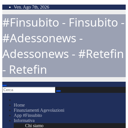
Salta
Ven. Ago 7th, 2026
al
#Finsubito - Finsubito -
contenuto
#Adessonews -
Adessonews - #Retefin
- Retefin
Home
Finanziamenti Agevolazioni
App #Finsubito
Informativa
Chi siamo