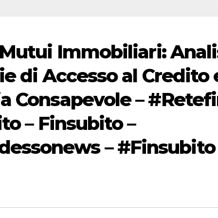
 Mutui Immobiliari: Anali
ie di Accesso al Credito 
ia Consapevole – #Retef
to – Finsubito –
essonews – #Finsubito 