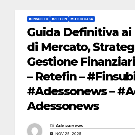
#FINSUBITO
#RETEFIN
MUTUO CASA
Guida Definitiva ai
di Mercato, Strateg
Gestione Finanziar
– Retefin – #Finsubi
#Adessonews – #Ad
Adessonews
Di
Adessonews
NOV 25, 2025