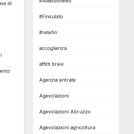
#Adessonews
ase di
#Finsubito
#retefin
accoglienza
i
n
affitti brevi
mento
Agenzia entrate
Agevolazioni
Agevolazioni Abruzzo
Agevolazioni agricoltura