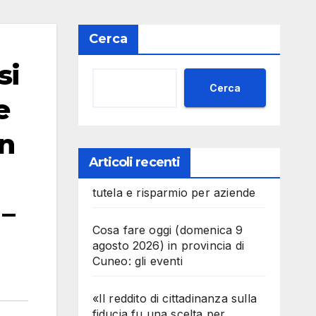
Cerca
si
Cerca
e
in
Articoli recenti
tutela e risparmio per aziende
–
Cosa fare oggi (domenica 9
agosto 2026) in provincia di
Cuneo: gli eventi
«Il reddito di cittadinanza sulla
fiducia fu una scelta per