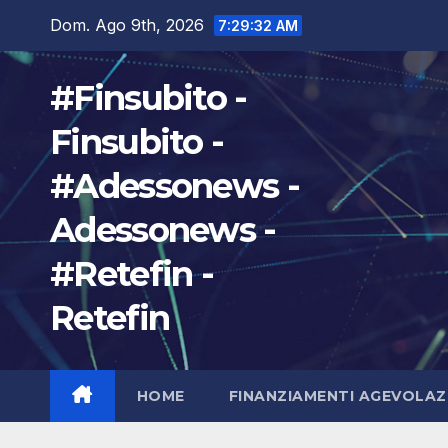
Salta
Dom. Ago 9th, 2026
7:29:33 AM
al
contenuto
#Finsubito -
Finsubito -
#Adessonews -
Adessonews -
#Retefin -
Retefin
HOME
FINANZIAMENTI AGEVOLAZ