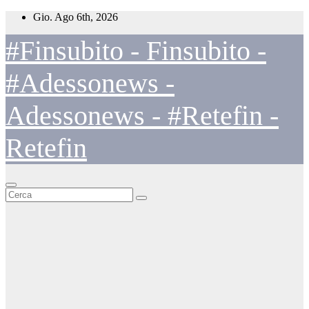
Salta
Gio. Ago 6th, 2026
al
contenuto
#Finsubito - Finsubito -
#Adessonews -
Adessonews - #Retefin -
Retefin