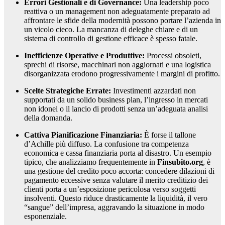
Errori Gestionali e di Governance:
Una leadership poco
reattiva o un management non adeguatamente preparato ad
affrontare le sfide della modernità possono portare l’azienda in
un vicolo cieco. La mancanza di deleghe chiare e di un
sistema di controllo di gestione efficace è spesso fatale.
Inefficienze Operative e Produttive:
Processi obsoleti,
sprechi di risorse, macchinari non aggiornati e una logistica
disorganizzata erodono progressivamente i margini di profitto.
Scelte Strategiche Errate:
Investimenti azzardati non
supportati da un solido business plan, l’ingresso in mercati
non idonei o il lancio di prodotti senza un’adeguata analisi
della domanda.
Cattiva Pianificazione Finanziaria:
È forse il tallone
d’Achille più diffuso. La confusione tra competenza
economica e cassa finanziaria porta al disastro. Un esempio
tipico, che analizziamo frequentemente in
Finsubito.org
, è
una gestione del credito poco accorta: concedere dilazioni di
pagamento eccessive senza valutare il merito creditizio dei
clienti porta a un’esposizione pericolosa verso soggetti
insolventi. Questo riduce drasticamente la liquidità, il vero
“sangue” dell’impresa, aggravando la situazione in modo
esponenziale.