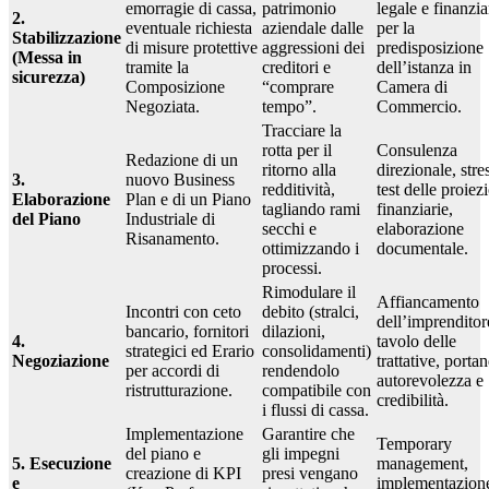
emorragie di cassa,
patrimonio
legale e finanzia
2.
eventuale richiesta
aziendale dalle
per la
Stabilizzazione
di misure protettive
aggressioni dei
predisposizione
(Messa in
tramite la
creditori e
dell’istanza in
sicurezza)
Composizione
“comprare
Camera di
Negoziata.
tempo”.
Commercio.
Tracciare la
rotta per il
Consulenza
Redazione di un
ritorno alla
direzionale, stre
3.
nuovo Business
redditività,
test delle proiez
Elaborazione
Plan e di un Piano
tagliando rami
finanziarie,
del Piano
Industriale di
secchi e
elaborazione
Risanamento.
ottimizzando i
documentale.
processi.
Rimodulare il
Affiancamento
Incontri con ceto
debito (stralci,
dell’imprenditor
bancario, fornitori
dilazioni,
4.
tavolo delle
strategici ed Erario
consolidamenti)
Negoziazione
trattative, porta
per accordi di
rendendolo
autorevolezza e
ristrutturazione.
compatibile con
credibilità.
i flussi di cassa.
Implementazione
Garantire che
Temporary
del piano e
gli impegni
5. Esecuzione
management,
creazione di KPI
presi vengano
e
implementazione