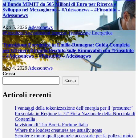
al Bando MIMIT da 505 Milioni di Euro per Ricerca e
Sviluppo nel Mezzogiorno – #Adessonews – #Finsubito –
Adessonews
Ago 5, 2026
Adessonews
#Finsubito
Agevolazioni Imprese
Transizione Energetica
Transizione Energetica in Emilia-Romagna: Guida Completa
per Ottenere il Fondo Perduto sulle Rinnovabili con #Finsubito
– #Adessonews – #Finsubito – Adessonews
Ago 4, 2026
Adessonews
Cerca
Cerca
Articoli recenti
I vantaggi della tokenizzazione dell’energia per il ‘prosumer’
Presentata in Regione la 72ª Fiera Nazionale della Nocciola di
Cortemilia
la visione di Tito Boeri- Fortune Italia
Where the loudest creatures are usually goats
Scooter e moto: quali garanzie accessorie per la polizza moto