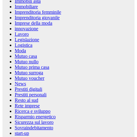
Immobili asta
Immobiliare
Imprenditoria femminile
Imprenditoria giovanile
Imprese della moda
innovazione
Lavoro
Legislazione
Logistica
Moda
Mutuo casa
Mutuo nullo
Mutuo prima casa
Mutuo surroga
Mutuo voucher
News
Prestiti digitali
Prestiti personali
Resto al sud
Rete imprese
Ricerca e sviluppo
Risparmio energetico
Sicurezza sul lavoro
Sovraindebitamento
start-up