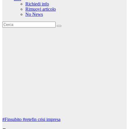
Richiedi info
Rimuovi articolo
No News
#Finsubito
#retefin
crisi impresa