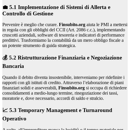
💼 5.1 Implementazione di Sistemi di Allerta e
Controllo di Gestione
Prevenire è meglio che curare.
Finsubito.org
aiuta le PMI a mettersi
in regola con gli obblighi del CCII (Art. 2086 c.c.), implementando
cruscotti aziendali, software di tesoreria e indicatori di performance
predittivi. Trasformiamo la contabilità da un mero obbligo fiscale a
un potente strumento di guida strategica.
💰 5.2 Ristrutturazione Finanziaria e Negoziazione
Bancaria
Quando il debito diventa insostenibile, interveniamo per ridefinire i
rapporti con gli istituti di credito. Attraverso l’elaborazione di piani
finanziari solidi e asseverabili,
Finsubito.org
si occupa di richiedere
consolidamenti a medio-lungo termine, rinegoziazione dei tassi,
moratorie e, dove necessario, accordi di saldo e stralcio.
📈 5.3 Temporary Management e Turnaround
Operativo
A volte, all’imprenditore manca la lucidità o il tempo materiale per