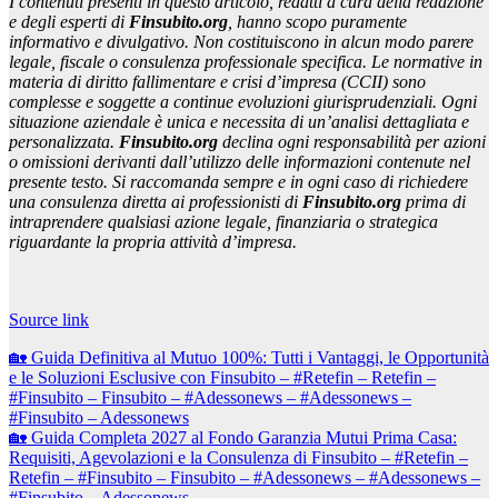
I contenuti presenti in questo articolo, redatti a cura della redazione
e degli esperti di
Finsubito.org
, hanno scopo puramente
informativo e divulgativo. Non costituiscono in alcun modo parere
legale, fiscale o consulenza professionale specifica. Le normative in
materia di diritto fallimentare e crisi d’impresa (CCII) sono
complesse e soggette a continue evoluzioni giurisprudenziali. Ogni
situazione aziendale è unica e necessita di un’analisi dettagliata e
personalizzata.
Finsubito.org
declina ogni responsabilità per azioni
o omissioni derivanti dall’utilizzo delle informazioni contenute nel
presente testo. Si raccomanda sempre e in ogni caso di richiedere
una consulenza diretta ai professionisti di
Finsubito.org
prima di
intraprendere qualsiasi azione legale, finanziaria o strategica
riguardante la propria attività d’impresa.
Navigazione
articoli
Source link
Navigazione
🏡 Guida Definitiva al Mutuo 100%: Tutti i Vantaggi, le Opportunità
e le Soluzioni Esclusive con Finsubito – #Retefin – Retefin –
articoli
#Finsubito – Finsubito – #Adessonews – #Adessonews –
#Finsubito – Adessonews
🏡 Guida Completa 2027 al Fondo Garanzia Mutui Prima Casa:
Requisiti, Agevolazioni e la Consulenza di Finsubito – #Retefin –
Retefin – #Finsubito – Finsubito – #Adessonews – #Adessonews –
#Finsubito – Adessonews