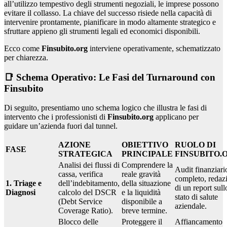
all’utilizzo tempestivo degli strumenti negoziali, le imprese possono
evitare il collasso. La chiave del successo risiede nella capacità di
intervenire prontamente, pianificare in modo altamente strategico e
sfruttare appieno gli strumenti legali ed economici disponibili.
Ecco come
Finsubito.org
interviene operativamente, schematizzato
per chiarezza.
📑 Schema Operativo: Le Fasi del Turnaround con
Finsubito
Di seguito, presentiamo uno schema logico che illustra le fasi di
intervento che i professionisti di
Finsubito.org
applicano per
guidare un’azienda fuori dal tunnel.
AZIONE
OBIETTIVO
RUOLO DI
FASE
STRATEGICA
PRINCIPALE
FINSUBITO.
Analisi dei flussi di
Comprendere la
Audit finanziari
cassa, verifica
reale gravità
completo, redaz
1. Triage e
dell’indebitamento,
della situazione
di un report sull
Diagnosi
calcolo del DSCR
e la liquidità
stato di salute
(Debt Service
disponibile a
aziendale.
Coverage Ratio).
breve termine.
Blocco delle
Proteggere il
Affiancamento