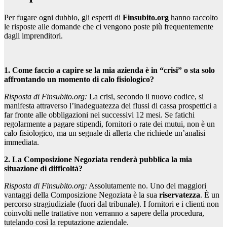
Per fugare ogni dubbio, gli esperti di
Finsubito.org
hanno raccolto
le risposte alle domande che ci vengono poste più frequentemente
dagli imprenditori.
1. Come faccio a capire se la mia azienda è in “crisi” o sta solo
affrontando un momento di calo fisiologico?
Risposta di Finsubito.org:
La crisi, secondo il nuovo codice, si
manifesta attraverso l’inadeguatezza dei flussi di cassa prospettici a
far fronte alle obbligazioni nei successivi 12 mesi. Se fatichi
regolarmente a pagare stipendi, fornitori o rate dei mutui, non è un
calo fisiologico, ma un segnale di allerta che richiede un’analisi
immediata.
2. La Composizione Negoziata renderà pubblica la mia
situazione di difficoltà?
Risposta di Finsubito.org:
Assolutamente no. Uno dei maggiori
vantaggi della Composizione Negoziata è la sua
riservatezza
. È un
percorso stragiudiziale (fuori dal tribunale). I fornitori e i clienti non
coinvolti nelle trattative non verranno a sapere della procedura,
tutelando così la reputazione aziendale.