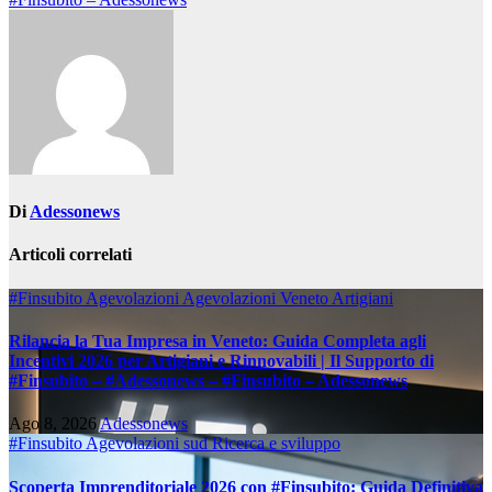
Di
Adessonews
Articoli correlati
#Finsubito
Agevolazioni
Agevolazioni Veneto
Artigiani
Rilancia la Tua Impresa in Veneto: Guida Completa agli
Incentivi 2026 per Artigiani e Rinnovabili | Il Supporto di
#Finsubito – #Adessonews – #Finsubito – Adessonews
Ago 8, 2026
Adessonews
#Finsubito
Agevolazioni sud
Ricerca e sviluppo
Scoperta Imprenditoriale 2026 con #Finsubito: Guida Definitiva