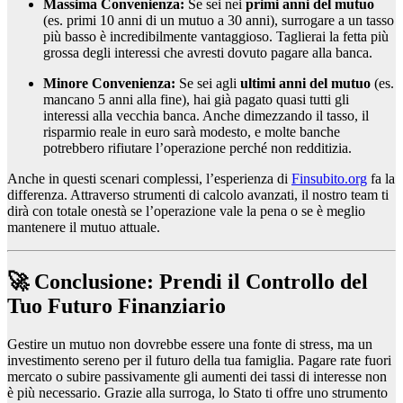
Massima Convenienza:
Se sei nei
primi anni del mutuo
(es. primi 10 anni di un mutuo a 30 anni), surrogare a un tasso
più basso è incredibilmente vantaggioso. Taglierai la fetta più
grossa degli interessi che avresti dovuto pagare alla banca.
Minore Convenienza:
Se sei agli
ultimi anni del mutuo
(es.
mancano 5 anni alla fine), hai già pagato quasi tutti gli
interessi alla vecchia banca. Anche dimezzando il tasso, il
risparmio reale in euro sarà modesto, e molte banche
potrebbero rifiutare l’operazione perché non redditizia.
Anche in questi scenari complessi, l’esperienza di
Finsubito.org
fa la
differenza. Attraverso strumenti di calcolo avanzati, il nostro team ti
dirà con totale onestà se l’operazione vale la pena o se è meglio
mantenere il mutuo attuale.
🚀 Conclusione: Prendi il Controllo del
Tuo Futuro Finanziario
Gestire un mutuo non dovrebbe essere una fonte di stress, ma un
investimento sereno per il futuro della tua famiglia. Pagare rate fuori
mercato o subire passivamente gli aumenti dei tassi di interesse non
è più necessario. Grazie alla surroga, lo Stato ti offre uno strumento