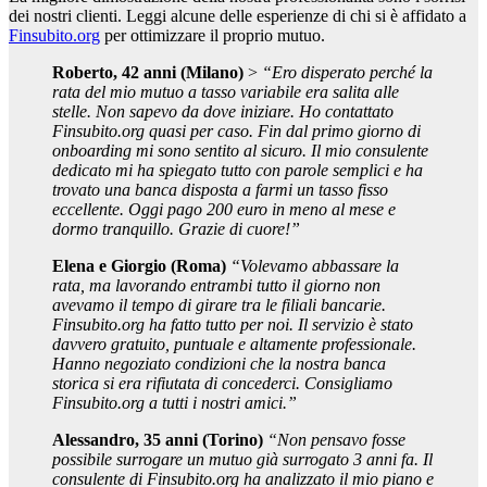
dei nostri clienti. Leggi alcune delle esperienze di chi si è affidato a
Finsubito.org
per ottimizzare il proprio mutuo.
Roberto, 42 anni (Milano)
>
“Ero disperato perché la
rata del mio mutuo a tasso variabile era salita alle
stelle. Non sapevo da dove iniziare. Ho contattato
Finsubito.org quasi per caso. Fin dal primo giorno di
onboarding mi sono sentito al sicuro. Il mio consulente
dedicato mi ha spiegato tutto con parole semplici e ha
trovato una banca disposta a farmi un tasso fisso
eccellente. Oggi pago 200 euro in meno al mese e
dormo tranquillo. Grazie di cuore!”
Elena e Giorgio (Roma)
“Volevamo abbassare la
rata, ma lavorando entrambi tutto il giorno non
avevamo il tempo di girare tra le filiali bancarie.
Finsubito.org ha fatto tutto per noi. Il servizio è stato
davvero gratuito, puntuale e altamente professionale.
Hanno negoziato condizioni che la nostra banca
storica si era rifiutata di concederci. Consigliamo
Finsubito.org a tutti i nostri amici.”
Alessandro, 35 anni (Torino)
“Non pensavo fosse
possibile surrogare un mutuo già surrogato 3 anni fa. Il
consulente di Finsubito.org ha analizzato il mio piano e