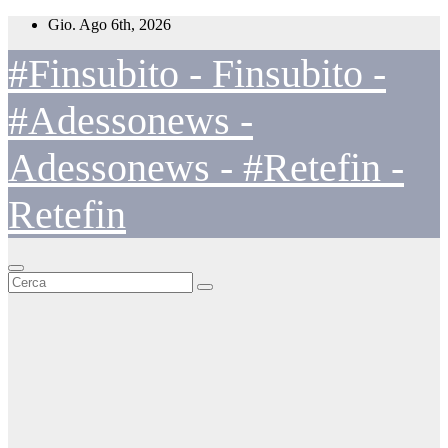
Salta
Gio. Ago 6th, 2026
al
contenuto
#Finsubito - Finsubito -
#Adessonews -
Adessonews - #Retefin -
Retefin