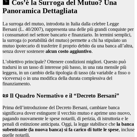
🏦 Cos’è la Surroga del Mutuo? Una
Panoramica Dettagliata
La surroga del mutuo, introdotta in Italia dalla celebre Legge
Bersani (L. 40/2007), rappresenta una delle più grandi conquiste per
i consumatori nel settore bancario e finanziario. In termini semplici,
la surroga (o portabilità del mutuo) permette a chi ha stipulato un
mutuo ipotecario di trasferire il proprio debito da una banca all’altra,
senza dover sostenere
alcun costo aggiuntivo
.
L’obiettivo principale? Ottenere condizioni migliori. Questo può
tradursi in un tasso di interesse più basso, in una rata mensile più
leggera, in un cambio della tipologia di tasso (da variabile a fisso o
viceversa) o in una modifica della durata complessiva del
finanziamento.
📜 Il Quadro Normativo e il “Decreto Bersani”
Prima dell’introduzione del Decreto Bersani, cambiare banca
significava dover estinguere il vecchio mutuo e aprirne uno nuovo,
pagando nuovamente le spese notarili, di perizia, di istruttoria e le
penali di estinzione anticipata. Oggi, la legge stabilisce che
la banca
subentrante (la nuova banca) si fa carico di tutte le spese
, incluse
quelle notarili.