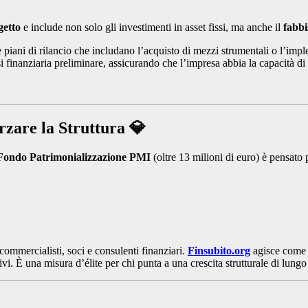
getto
e include non solo gli investimenti in asset fissi, ma anche il
fabbi
e piani di rilancio che includano l’acquisto di mezzi strumentali o l’impl
si finanziaria preliminare, assicurando che l’impresa abbia la capacità d
zare la Struttura 💎
Fondo Patrimonializzazione PMI
(oltre 13 milioni di euro) è pensato p
ommercialisti, soci e consulenti finanziari.
Finsubito.org
agisce come r
vi. È una misura d’élite per chi punta a una crescita strutturale di lungo