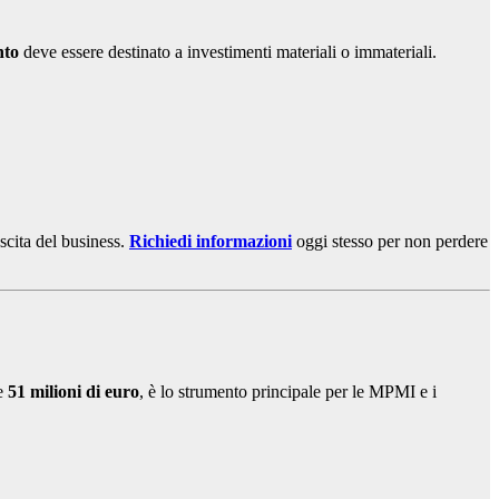
nto
deve essere destinato a investimenti materiali o immateriali.
escita del business.
Richiedi informazioni
oggi stesso per non perdere
re
51 milioni di euro
, è lo strumento principale per le MPMI e i