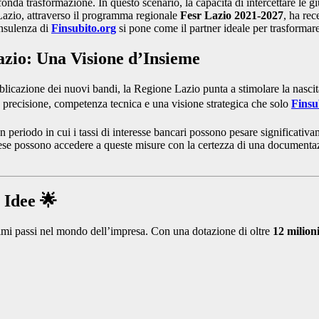
fonda trasformazione. In questo scenario, la capacità di intercettare le 
Lazio, attraverso il programma regionale
Fesr Lazio 2021-2027
, ha re
onsulenza di
Finsubito.org
si pone come il partner ideale per trasformar
azio: Una Visione d’Insieme
blicazione dei nuovi bandi, la Regione Lazio punta a stimolare la nascita 
 precisione, competenza tecnica e una visione strategica che solo
Finsu
un periodo in cui i tassi di interesse bancari possono pesare significativa
rese possono accedere a queste misure con la certezza di una documentaz
 Idee 🌟
imi passi nel mondo dell’impresa. Con una dotazione di oltre
12 milion