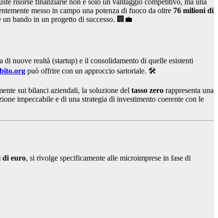
giuste risorse finanziarie non è solo un vantaggio competitivo, ma una
centemente messo in campo una potenza di fuoco da oltre
76 milioni di
e un bando in un progetto di successo. 🏢💼
di nuove realtà (startup) e il consolidamento di quelle esistenti
bito.org
può offrire con un approccio sartoriale. 🛠️
mente sui bilanci aziendali, la soluzione del
tasso zero
rappresenta una
ione impeccabile e di una strategia di investimento coerente con le
i di euro
, si rivolge specificamente alle microimprese in fase di