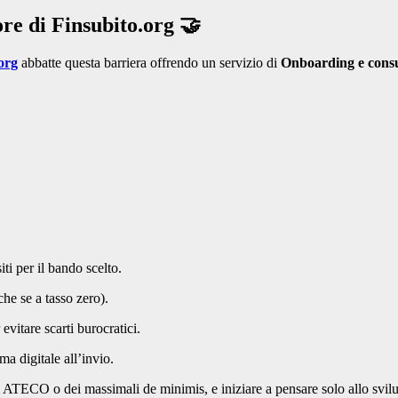
re di Finsubito.org 🤝
org
abbatte questa barriera offrendo un servizio di
Onboarding e consu
ti per il bando scelto.
che se a tasso zero).
vitare scarti burocratici.
ma digitale all’invio.
i ATECO o dei massimali de minimis, e iniziare a pensare solo allo svil