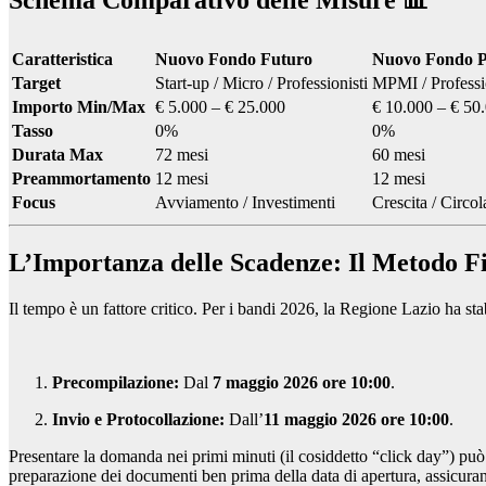
Schema Comparativo delle Misure 📊
Caratteristica
Nuovo Fondo Futuro
Nuovo Fondo Pi
Target
Start-up / Micro / Professionisti
MPMI / Professio
Importo Min/Max
€ 5.000 – € 25.000
€ 10.000 – € 50
Tasso
0%
0%
Durata Max
72 mesi
60 mesi
Preammortamento
12 mesi
12 mesi
Focus
Avviamento / Investimenti
Crescita / Circol
L’Importanza delle Scadenze: Il Metodo F
Il tempo è un fattore critico. Per i bandi 2026, la Regione Lazio ha stab
Precompilazione:
Dal
7 maggio 2026 ore 10:00
.
Invio e Protocollazione:
Dall’
11 maggio 2026 ore 10:00
.
Presentare la domanda nei primi minuti (il cosiddetto “click day”) può 
preparazione dei documenti ben prima della data di apertura, assicuran