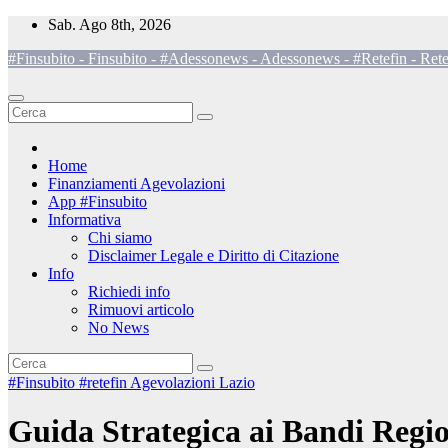
Salta
Sab. Ago 8th, 2026
al
#Finsubito - Finsubito - #Adessonews - Adessonews - #Retefin - Rete
contenuto
Home
Finanziamenti Agevolazioni
App #Finsubito
Informativa
Chi siamo
Disclaimer Legale e Diritto di Citazione
Info
Richiedi info
Rimuovi articolo
No News
#Finsubito
#retefin
Agevolazioni Lazio
Guida Strategica ai Bandi Regio