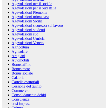
Agevolazioni per il sociale
Agevolazioni per il Sud Italia
Agevolazioni Piemonte
Agevolazioni prima casa
Agevolazioni Sicilia
Agevolazioni sicurezza sul lavoro
Agevolazioni studenti
Agevolazioni sud
Agevolazioni Umbria
Agevolazioni Veneto
Agricoltura
Agrisolare
Artigiani
Automobili
Bonus affitto
Bonus moto
Bonus sociale
Calabria
Cartelle esattoriali
Cessione del quinto
Commercio
Consolidamento debiti
Consulenza
crisi impresa
Cultura