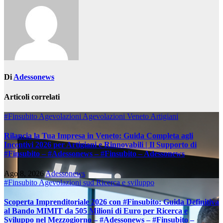
Di
Adessonews
Articoli correlati
#Finsubito
Agevolazioni
Agevolazioni Veneto
Artigiani
Rilancia la Tua Impresa in Veneto: Guida Completa agli
Incentivi 2026 per Artigiani e Rinnovabili | Il Supporto di
#Finsubito – #Adessonews – #Finsubito – Adessonews
Ago 8, 2026
Adessonews
#Finsubito
Agevolazioni sud
Ricerca e sviluppo
Scoperta Imprenditoriale 2026 con #Finsubito: Guida Definitiva
al Bando MIMIT da 505 Milioni di Euro per Ricerca e
Sviluppo nel Mezzogiorno – #Adessonews – #Finsubito –