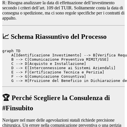
R: Bisogna analizzare la data di effettuazione dell’investimento
secondo i criteri dell’art. 109 del TUIR. Solitamente conta la data di
consegna o spedizione, ma ci sono regole specifiche per i contratti di
appalto.
📈 Schema Riassuntivo del Processo
graph TD

    A[Identificazione Investimento] --> B[Verifica Requi
    B --> C[Comunicazione Preventiva MIMIT/GSE]

    C --> D[Acquisto e Installazione]

    D --> E[Interconnessione ai Sistemi Aziendali]

    E --> F[Certificazione Tecnica e Perizia]

    F --> G[Comunicazione Consuntiva]

🏆 Perché Scegliere la Consulenza di
#Finsubito
Navigare nel mare delle agevolazioni statali richiede precisione
chirurgica. Un errore nella comunicazione preventiva o una perizia