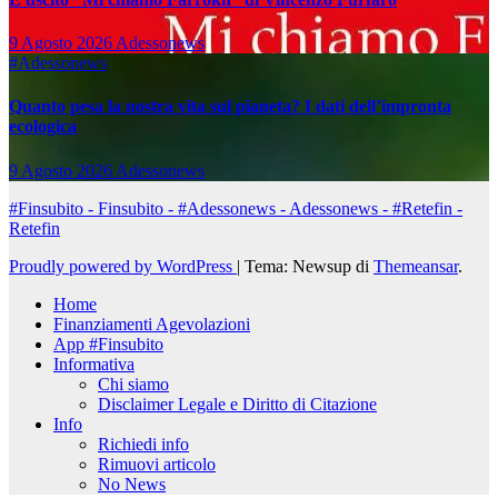
9 Agosto 2026
Adessonews
#Adessonews
Quanto pesa la nostra vita sul pianeta? I dati dell’impronta
ecologica
9 Agosto 2026
Adessonews
#Finsubito - Finsubito - #Adessonews - Adessonews - #Retefin -
Retefin
Proudly powered by WordPress
|
Tema: Newsup di
Themeansar
.
Home
Finanziamenti Agevolazioni
App #Finsubito
Informativa
Chi siamo
Disclaimer Legale e Diritto di Citazione
Info
Richiedi info
Rimuovi articolo
No News