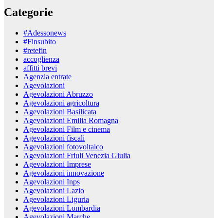
Categorie
#Adessonews
#Finsubito
#retefin
accoglienza
affitti brevi
Agenzia entrate
Agevolazioni
Agevolazioni Abruzzo
Agevolazioni agricoltura
Agevolazioni Basilicata
Agevolazioni Emilia Romagna
Agevolazioni Film e cinema
Agevolazioni fiscali
Agevolazioni fotovoltaico
Agevolazioni Friuli Venezia Giulia
Agevolazioni Imprese
Agevolazioni innovazione
Agevolazioni Inps
Agevolazioni Lazio
Agevolazioni Liguria
Agevolazioni Lombardia
Agevolazioni Marche