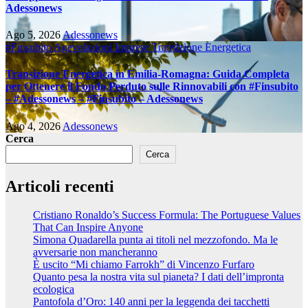
Adessonews
Ago 5, 2026
Adessonews
#Finsubito
Agevolazioni Imprese
Transizione Energetica
Transizione Energetica in Emilia-Romagna: Guida Completa
per Ottenere il Fondo Perduto sulle Rinnovabili con #Finsubito
– #Adessonews – #Finsubito – Adessonews
Ago 4, 2026
Adessonews
Cerca
Cerca
Articoli recenti
Cristiano Ronaldo’s Success Formula: The Portuguese Values
That Can Inspire Anyone
Simona Quadarella punta ai titoli nel mezzofondo. Ma le
avversarie non mancheranno
È uscito “Mi chiamo Farrokh” di Vincenzo Furfaro
Quanto pesa la nostra vita sul pianeta? I dati dell’impronta
ecologica
Pantofola d’Oro: 140 anni per la leggenda dei tacchetti