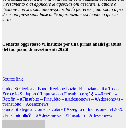
investimento o di applicare le agevolazioni descritte. L’autore e
l’editore non si assumono responsabilità per errori, omissioni o per
decisioni prese sulla base delle informazioni contenute in questo
testo.
Contatta oggi stesso #Finsubito per una prima analisi gratuita
del tuo piano di investimenti 2026!
Navigazione
articoli
Source link
Navigazione
Guida Strategica ai Bandi Regione Lazio: Finanziamenti a Tasso
Zero e lo Sviluppo d’Impresa con Finsubito.org 🚀 – #Retefin –
articoli
Retefin – #Finsubito – Finsubito – #Adessonews – #Adessonews –
#Finsubito – Adessonews
Guida Strategica: Come calcolare l’Assegno di Inclusione nel 2026
#Finsubito 💼💰 – #Adessonews – #Finsubito – Adessonews