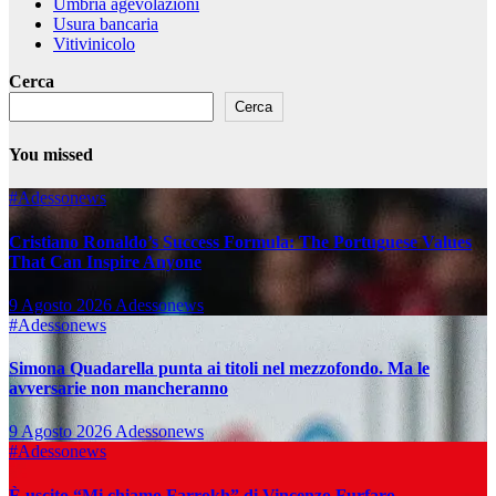
Umbria agevolazioni
Usura bancaria
Vitivinicolo
Cerca
Cerca
You missed
#Adessonews
Cristiano Ronaldo’s Success Formula: The Portuguese Values
That Can Inspire Anyone
9 Agosto 2026
Adessonews
#Adessonews
Simona Quadarella punta ai titoli nel mezzofondo. Ma le
avversarie non mancheranno
9 Agosto 2026
Adessonews
#Adessonews
È uscito “Mi chiamo Farrokh” di Vincenzo Furfaro