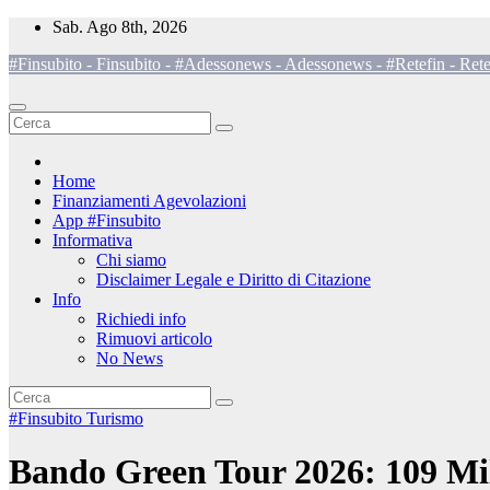
Salta
Sab. Ago 8th, 2026
al
#Finsubito - Finsubito - #Adessonews - Adessonews - #Retefin - Rete
contenuto
Home
Finanziamenti Agevolazioni
App #Finsubito
Informativa
Chi siamo
Disclaimer Legale e Diritto di Citazione
Info
Richiedi info
Rimuovi articolo
No News
#Finsubito
Turismo
Bando Green Tour 2026: 109 Mili