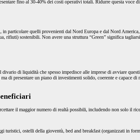
sentare fino al 30-40% dei costi operativi totali. Ridurre questa voce di 
i, in particolare quelli provenienti dal Nord Europa e dal Nord America,
qua, rifiuti) sostenibili. Non avere una struttura “Green” significa tagliars
il divario di liquidità che spesso impedisce alle imprese di avviare questi
ma di presentare un piano di investimenti solido, coerente e capace di m
eneficiari
ettare il maggior numero di realtà possibili, includendo non solo il ricet
gi turistici, ostelli della gioventù, bed and breakfast (organizzati in f