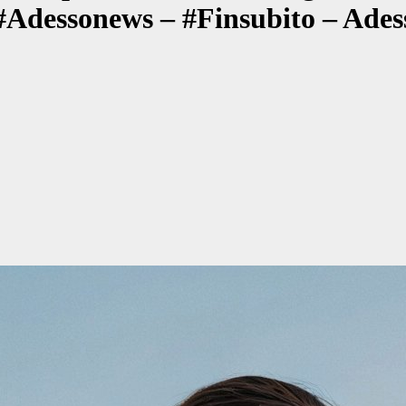
– #Adessonews – #Finsubito – Ade