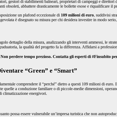
ri, gestori di stabilimenti balneari, proprietari di campeggi e direttori d
nti obsoleti, abbattere drasticamente le bollette esose e riqualificare il
sposizione un plafond eccezionale di
109 milioni di euro
, suddivisi st
gevolata è disegnato su misura per chi desidera investire in modo serio, s
golo dettaglio della misura, analizzando gli interventi ammessi, le strate
aduatoria, la qualità del progetto fa la differenza. Affidarsi a profession
 Non perdere tempo prezioso. Contatta gli esperti di #Finsubito per 
 Diventare “Green” e “Smart”
amentale comprendere il “perché” dietro a questi 109 milioni di euro. I
te quelle a conduzione familiare o di piccole-medie dimensioni, operano in
di climatizzazione energivori.
 quanto possa essere vulnerabile un’impresa turistica che non autoproduce