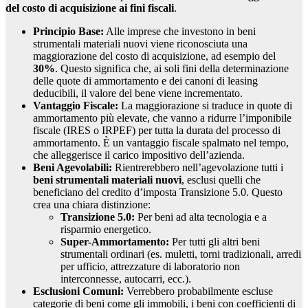
del costo di acquisizione ai fini fiscali
.
Principio Base:
Alle imprese che investono in beni
strumentali materiali nuovi viene riconosciuta una
maggiorazione del costo di acquisizione, ad esempio del
30%
. Questo significa che, ai soli fini della determinazione
delle quote di ammortamento e dei canoni di leasing
deducibili, il valore del bene viene incrementato.
Vantaggio Fiscale:
La maggiorazione si traduce in quote di
ammortamento più elevate, che vanno a ridurre l’imponibile
fiscale (IRES o IRPEF) per tutta la durata del processo di
ammortamento. È un vantaggio fiscale spalmato nel tempo,
che alleggerisce il carico impositivo dell’azienda.
Beni Agevolabili:
Rientrerebbero nell’agevolazione tutti i
beni strumentali materiali nuovi
, esclusi quelli che
beneficiano del credito d’imposta Transizione 5.0. Questo
crea una chiara distinzione:
Transizione 5.0:
Per beni ad alta tecnologia e a
risparmio energetico.
Super-Ammortamento:
Per tutti gli altri beni
strumentali ordinari (es. muletti, torni tradizionali, arredi
per ufficio, attrezzature di laboratorio non
interconnesse, autocarri, ecc.).
Esclusioni Comuni:
Verrebbero probabilmente escluse
categorie di beni come gli immobili, i beni con coefficienti di