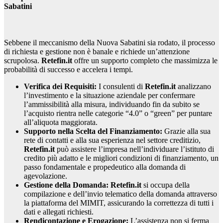
Sabatini
Sebbene il meccanismo della Nuova Sabatini sia rodato, il processo
di richiesta e gestione non è banale e richiede un’attenzione
scrupolosa.
Retefin.it
offre un supporto completo che massimizza le
probabilità di successo e accelera i tempi.
Verifica dei Requisiti:
I consulenti di
Retefin.it
analizzano
l’investimento e la situazione aziendale per confermare
l’ammissibilità alla misura, individuando fin da subito se
l’acquisto rientra nelle categorie “4.0” o “green” per puntare
all’aliquota maggiorata.
Supporto nella Scelta del Finanziamento:
Grazie alla sua
rete di contatti e alla sua esperienza nel settore creditizio,
Retefin.it
può assistere l’impresa nell’individuare l’istituto di
credito più adatto e le migliori condizioni di finanziamento, un
passo fondamentale e propedeutico alla domanda di
agevolazione.
Gestione della Domanda:
Retefin.it
si occupa della
compilazione e dell’invio telematico della domanda attraverso
la piattaforma del MIMIT, assicurando la correttezza di tutti i
dati e allegati richiesti.
Rendicontazione e Erogazione:
L’assistenza non si ferma